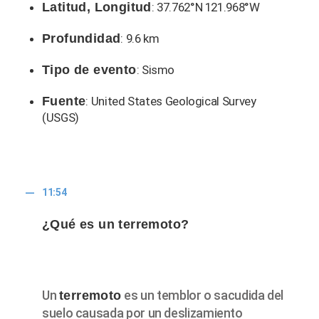
Latitud, Longitud
: 37.762°N 121.968°W
Profundidad
: 9.6 km
Tipo de evento
: Sismo
Fuente
: United States Geological Survey
(USGS)
11:54
¿Qué es un terremoto?
Un
es un temblor o sacudida del
terremoto
suelo causada por un deslizamiento