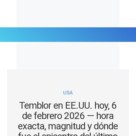
Últimas Noticias
Mi Bolsillo
Respuestas
USA
Gente
Temblor en EE.UU. hoy, 6
Vida Laboral
de febrero 2026 — hora
exacta, magnitud y dónde
Tendencias Mix