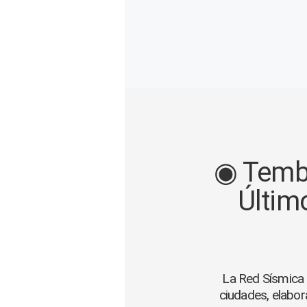
Gente
Vida Laboral
Tendencias Mix
Sports
◉ Tembl
Últim
La Red Sísmica 
ciudades, elabor