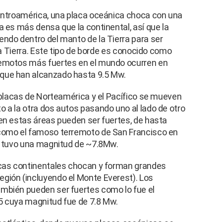
Centroamérica, una placa oceánica choca con una
a es más densa que la continental, así que la
ndo dentro del manto de la Tierra para ser
 la Tierra. Este tipo de borde es conocido como
remotos más fuertes en el mundo ocurren en
que han alcanzado hasta 9.5 Mw.
s placas de Norteamérica y el Pacífico se mueven
 a la otra dos autos pasando uno al lado de otro
 en estas áreas pueden ser fuertes, de hasta
 como el famoso terremoto de San Francisco en
ue tuvo una magnitud de ~7.8Mw.
acas continentales chocan y forman grandes
gión (incluyendo el Monte Everest). Los
mbién pueden ser fuertes como lo fue el
5 cuya magnitud fue de 7.8 Mw.