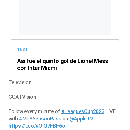
16:34
Así fue el quinto gol de Lionel Messi
con Inter Miami
Television
GOATVision
Follow every minute of
#LeaguesCup2023
LIVE
with
#MLSSeasonPass
on
@AppleTV
https://t.co/aOIQ7FBH6o