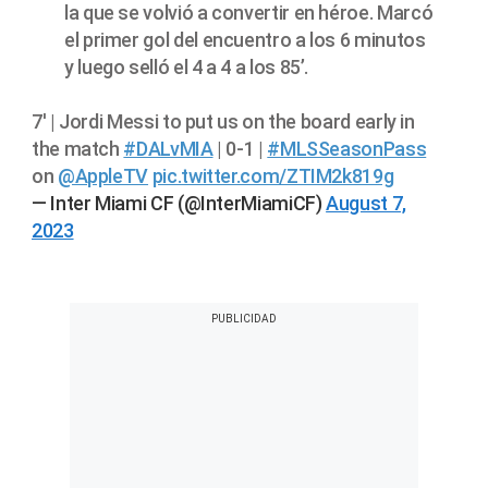
la que se volvió a convertir en héroe. Marcó
el primer gol del encuentro a los 6 minutos
y luego selló el 4 a 4 a los 85’.
7' | Jordi Messi to put us on the board early in
the match
#DALvMIA
| 0-1 |
#MLSSeasonPass
on
@AppleTV
pic.twitter.com/ZTIM2k819g
— Inter Miami CF (@InterMiamiCF)
August 7,
2023