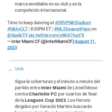
marca envidiable en su club y en la
competición internacional.
Time to keep dancing at
#DRVPNKStadium
#MIAvCLT
| 8:30PM ET |
#MLSSeasonPass
on
@AppleTV
pic.twitter.com/y6KA1fucFX
— Inter Miami CF (@InterMiamiCF)
August 11,
2023
14:43
Sigue la coberturas y el minuto a minuto del
partido entre
de Lionel Messi
Inter Miami
contra
por cuartos de final
Charlotte FC
de la
. Los Herons
Leagues Cup 2023
dirigidos por Gerardo Martino buscarán