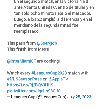
En el segundo match, en la victoria 4 a 0
ante Atlanta United FC, entró de titular y en
tan solo ocho minutos abrió el marcador.
Luego, a los 22 amplió la diferencia y en el
meridiano de la segunda mitad fue
reemplazado.
This pass from
@5sergiob
This finish from Messi
@InterMiamiCF
are cooking!
Watch every
#LeaguesCup2023
match with
#MLSSeasonPass
on
@AppleTV
https://t.co/Rj2BQVtHHS
pic.twitter.com/JgaLbS3GJC
— Leagues Cup (@LeaguesCup)
July 25, 2023