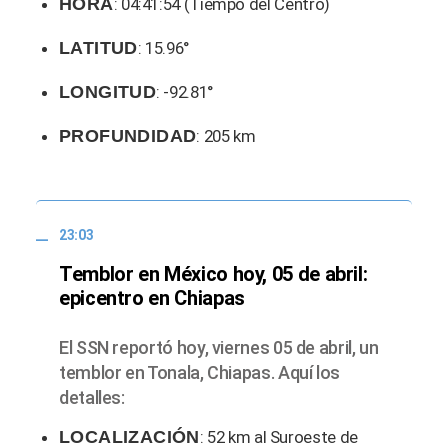
HORA
: 04:41:54 (Tiempo del Centro)
LATITUD
: 15.96°
LONGITUD
: -92.81°
PROFUNDIDAD
: 205 km
23:03
Temblor en México hoy, 05 de abril:
epicentro en Chiapas
El SSN reportó hoy, viernes 05 de abril, un
temblor en Tonala, Chiapas. Aquí los
detalles:
LOCALIZACIÓN
: 52 km al Suroeste de