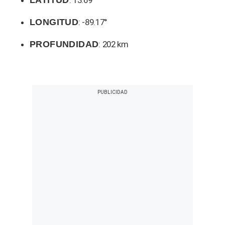
LATITUD
: 13.69°
LONGITUD
: -89.17°
PROFUNDIDAD
: 202 km