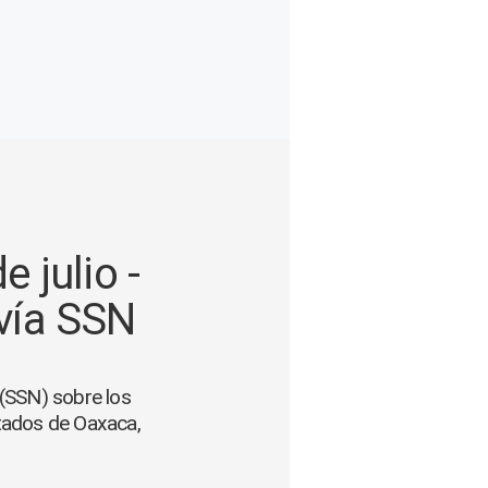
 julio -
 vía SSN
 (SSN) sobre los
stados de Oaxaca,