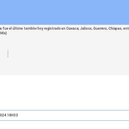
a fue el último temblor hoy registrado en Oaxaca, Jalisco, Guerrero, Chiapas, en
Mix)
2024 18H33