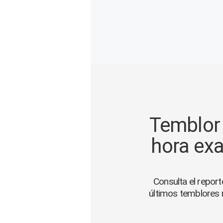
Gente
Vida Laboral
Tendencias Mix
Sports
Temblor 
hora exa
Consulta el report
últimos temblores r