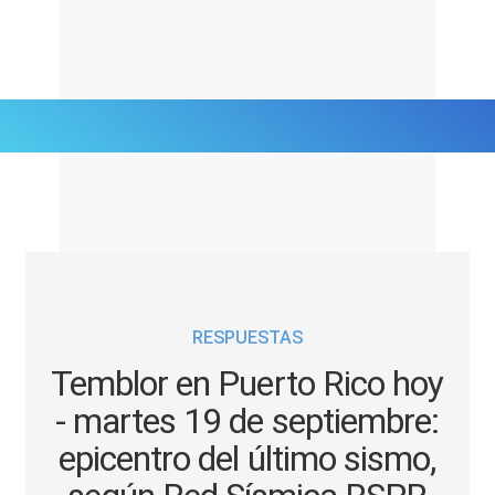
Últimas Noticias
Mi Bolsillo
Respuestas
RESPUESTAS
Gente
Temblor en Puerto Rico hoy
Vida Laboral
- martes 19 de septiembre:
epicentro del último sismo,
Tendencias Mix