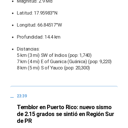
Magnitud: 2.9 Md
Latitud: 17.95983°N
Longitud: 66.84517°W
Profundidad: 14.4 km
Distancias:
5 km (3 mi) SW of Indios (pop: 1,740)
7 km (4 mi) E of Guanica (Guánica) (pop: 9,220)
8 km (5 mi) S of Yauco (pop: 20,300)
23:39
Temblor en Puerto Rico: nuevo sismo
de 2.15 grados se sintió en Región Sur
de PR