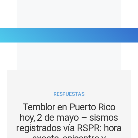
Últimas Noticias
Mi Bolsillo
Respuestas
RESPUESTAS
Gente
Temblor en Puerto Rico
Vida Laboral
hoy, 2 de mayo – sismos
registrados vía RSPR: hora
Tendencias Mix