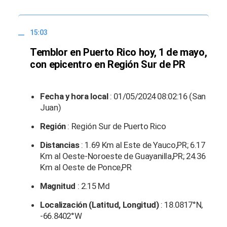
15:03
Temblor en Puerto Rico hoy, 1 de mayo,
con epicentro en Región Sur de PR
Fecha y hora local
: 01/05/2024 08:02:16 (San
Juan)
Región
: Región Sur de Puerto Rico
Distancias
: 1.69 Km al Este de Yauco,PR; 6.17
Km al Oeste-Noroeste de Guayanilla,PR; 24.36
Km al Oeste de Ponce,PR
Magnitud
: 2.15 Md
Localización (Latitud, Longitud)
: 18.0817°N,
-66.8402°W