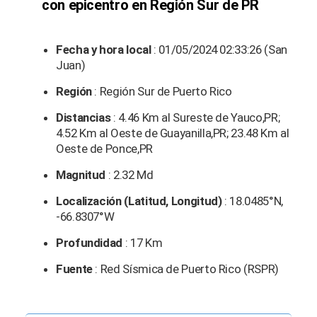
con epicentro en Región Sur de PR
Fecha y hora local
: 01/05/2024 02:33:26 (San
Juan)
Región
: Región Sur de Puerto Rico
Distancias
: 4.46 Km al Sureste de Yauco,PR;
4.52 Km al Oeste de Guayanilla,PR; 23.48 Km al
Oeste de Ponce,PR
Magnitud
: 2.32 Md
Localización (Latitud, Longitud)
: 18.0485°N,
-66.8307°W
Profundidad
: 17 Km
Fuente
: Red Sísmica de Puerto Rico (RSPR)