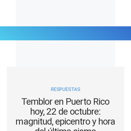
Últimas Noticias
Mi Bolsillo
Respuestas
RESPUESTAS
Gente
Temblor en Puerto Rico
Vida Laboral
hoy, 22 de octubre:
magnitud, epicentro y hora
Tendencias Mix