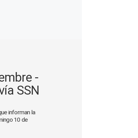
embre -
 vía SSN
que informan la
omingo 10 de