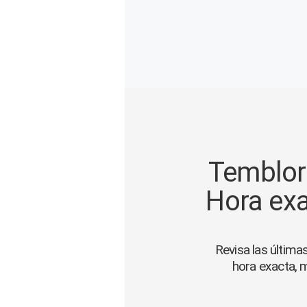
Gente
Vida Laboral
Tendencias Mix
Sports
Temblor 
Hora exa
Revisa las última
hora exacta, 