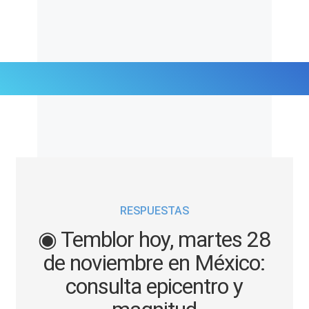
Últimas Noticias
Mi Bolsillo
Respuestas
RESPUESTAS
Gente
◉ Temblor hoy, martes 28
Vida Laboral
de noviembre en México:
consulta epicentro y
Tendencias Mix