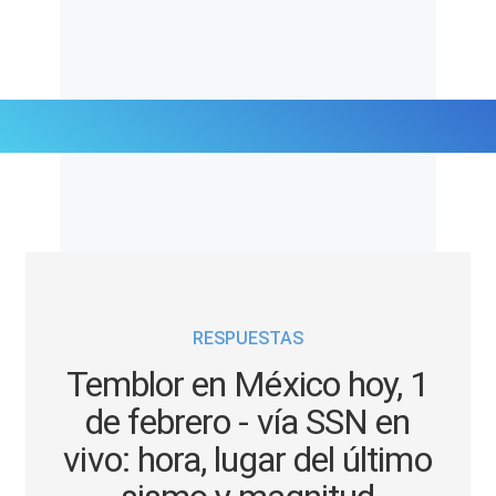
Últimas Noticias
Mi Bolsillo
Respuestas
RESPUESTAS
Gente
Temblor en México hoy, 1
Vida Laboral
de febrero - vía SSN en
vivo: hora, lugar del último
Tendencias Mix