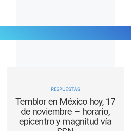
Últimas Noticias
Mi Bolsillo
Respuestas
RESPUESTAS
Gente
Temblor en México hoy, 17
Vida Laboral
de noviembre – horario,
epicentro y magnitud vía
Tendencias Mix