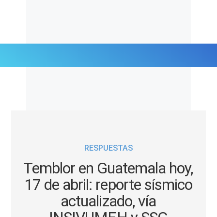
Últimas Noticias
Mi Bolsillo
Respuestas
RESPUESTAS
Gente
Temblor en Guatemala hoy,
Vida Laboral
17 de abril: reporte sísmico
actualizado, vía
Tendencias Mix