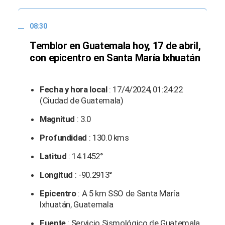
08:30
Temblor en Guatemala hoy, 17 de abril,
con epicentro en Santa María Ixhuatán
Fecha y hora local
: 17/4/2024, 01:24:22
(Ciudad de Guatemala)
Magnitud
: 3.0
Profundidad
: 130.0 kms
Latitud
: 14.1452°
Longitud
: -90.2913°
Epicentro
: A 5 km SSO de Santa María
Ixhuatán, Guatemala
Fuente
: Servicio Sismológico de Guatemala