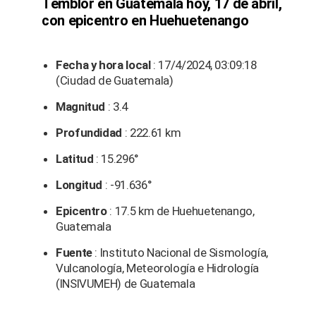
Temblor en Guatemala hoy, 17 de abril,
con epicentro en Huehuetenango
Fecha y hora local
: 17/4/2024, 03:09:18
(Ciudad de Guatemala)
Magnitud
: 3.4
Profundidad
: 222.61 km
Latitud
: 15.296°
Longitud
: -91.636°
Epicentro
: 17.5 km de Huehuetenango,
Guatemala
Fuente
: Instituto Nacional de Sismología,
Vulcanología, Meteorología e Hidrología
(INSIVUMEH) de Guatemala