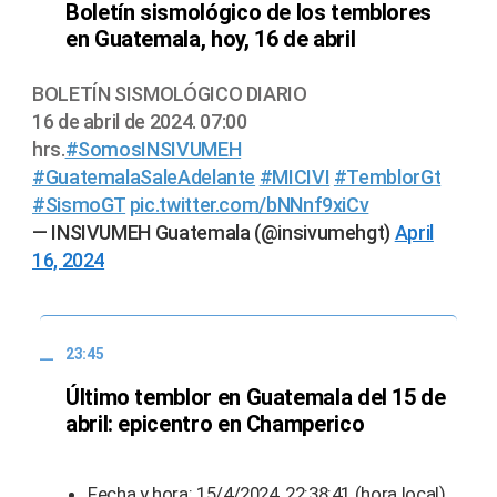
Boletín sismológico de los temblores
en Guatemala, hoy, 16 de abril
BOLETÍN SISMOLÓGICO DIARIO
16 de abril de 2024. 07:00
hrs.
#SomosINSIVUMEH
#GuatemalaSaleAdelante
#MICIVI
#TemblorGt
#SismoGT
pic.twitter.com/bNNnf9xiCv
— INSIVUMEH Guatemala (@insivumehgt)
April
16, 2024
23:45
Último temblor en Guatemala del 15 de
abril: epicentro en Champerico
Fecha y hora: 15/4/2024, 22:38:41 (hora local)