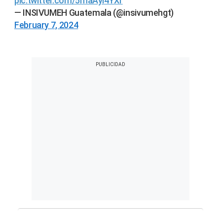
pic.twitter.com/5maAyi4YXr
— INSIVUMEH Guatemala (@insivumehgt)
February 7, 2024