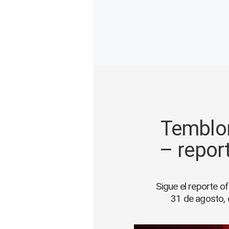
Gente
Vida Laboral
Tendencias Mix
Sports
Temblor
– report
Sigue el reporte o
31 de agosto, 