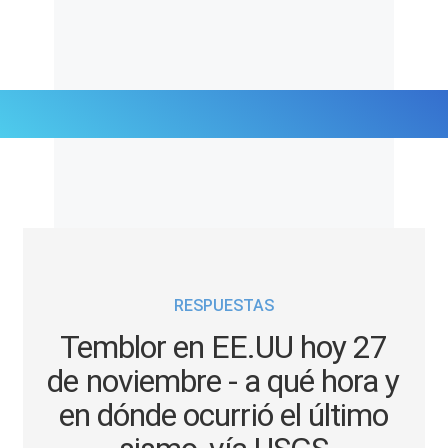
Últimas Noticias
Mi Bolsillo
Respuestas
RESPUESTAS
Gente
Temblor en EE.UU hoy 27
Vida Laboral
de noviembre - a qué hora y
en dónde ocurrió el último
Tendencias Mix