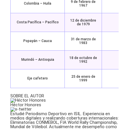
9 de febrero de
Colombia – Huila
7.0 (
1967
12 de diciembre
Costa Pacífica – Pacífico
8.1 (
de 1979
31 de marzo de
Popayán – Cauca
5.6 (
1983
18 de octubre de
Murindó – Antioquia
7.1 (
1992
25 de enero de
Eje cafetero
6.1 (
1999
SOBRE EL AUTOR
Héctor Honores
Estudié Periodismo Deportivo en ISIL. Experiencia en
medios digitales y realizando coberturas internacionales:
Eliminatorias CONMEBOL, FIA World Rally Championship,
Mundial de Vóleibol. Actualmente me desempeño como