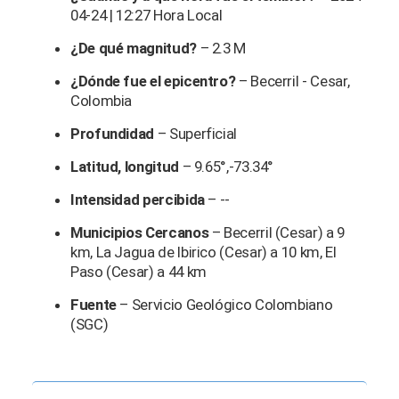
04-24 | 12:27 Hora Local
¿De qué magnitud?
– 2.3 M
¿Dónde fue el epicentro?
– Becerril - Cesar,
Colombia
Profundidad
– Superficial
Latitud, longitud
– 9.65°,-73.34°
Intensidad percibida
– --
Municipios Cercanos
– Becerril (Cesar) a 9
km, La Jagua de Ibirico (Cesar) a 10 km, El
Paso (Cesar) a 44 km
Fuente
– Servicio Geológico Colombiano
(SGC)