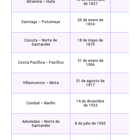
Altamira – Huila
7.1 (
de 1827
20 de enero de
Santiago – Putumayo
6.7 (
1834
Cúcuta – Norte de
18 de mayo de
6.8 (
Santander
1875
31 de enero de
Costa Pacífica – Pacífico
8.8 (
1906
31 de agosto de
Villavicencio – Meta
6.7 (
1917
14 de diciembre
Cumbal – Nariño
6.2 (
de 1923
Arboledas – Norte de
8 de julio de 1950
6.1 (
Santander