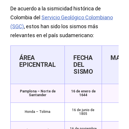
De acuerdo a la sismicidad histórica de
Colombia del
Servicio Geológico Colombiano
(SGC)
, estos han sido los sismos más
relevantes en el país sudamericano:
ÁREA
FECHA
MAGN
EPICENTRAL
DEL
SISMO
Pamplona – Norte de
16 de enero de
6.5 (
Santander
1644
16 de junio de
Honda – Tolima
6.1 (
1805
16 de noviembre