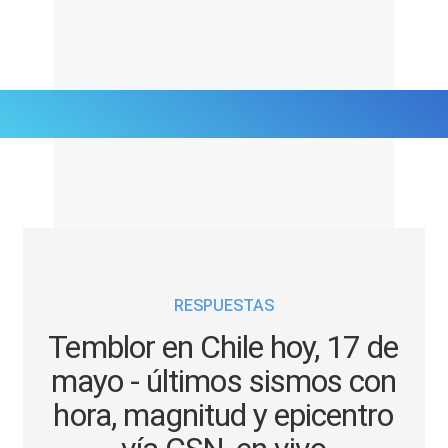
Últimas Noticias
Mi Bolsillo
Respuestas
RESPUESTAS
Gente
Temblor en Chile hoy, 17 de
Vida Laboral
mayo - últimos sismos con
hora, magnitud y epicentro
Tendencias Mix