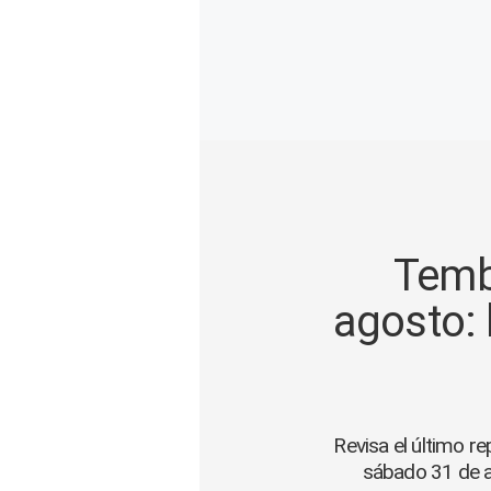
Gente
Vida Laboral
Tendencias Mix
Sports
Temb
agosto: 
Revisa el último re
sábado 31 de a