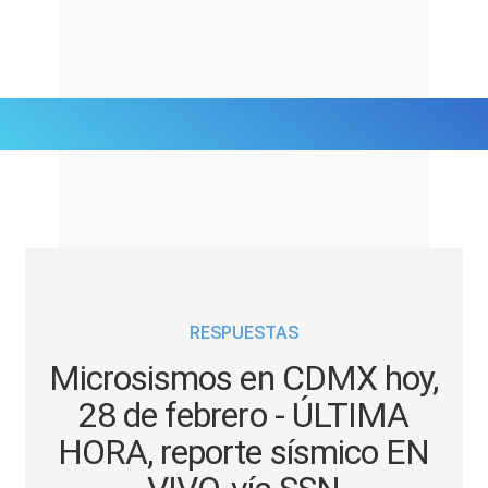
Últimas Noticias
Mi Bolsillo
Respuestas
RESPUESTAS
Gente
Microsismos en CDMX hoy,
Vida Laboral
28 de febrero - ÚLTIMA
HORA, reporte sísmico EN
Tendencias Mix