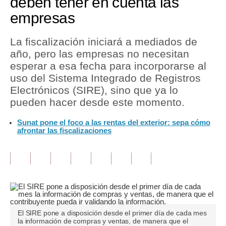
deben tener en cuenta las
empresas
Tu Dinero
Finanzas Personales
La fiscalización iniciará a mediados de
año, pero las empresas no necesitan
Inmobiliarias
esperar a esa fecha para incorporarse al
uso del Sistema Integrado de Registros
Plus G
Electrónicos (SIRE), sino que ya lo
Opinión
pueden hacer desde este momento.
Editorial
Sunat pone el foco a las rentas del exterior: sepa cómo
afrontar las fiscalizaciones
Pregunta de hoy
Blogs
Tendencias
Lujo
El SIRE pone a disposición desde el primer día de cada mes
Viajes
la información de compras y ventas, de manera que el