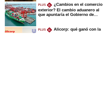
¿Cambios en el comercio
PLUS
G
exterior? El cambio aduanero al
que apuntaría el Gobierno de
Fujimori
Alicorp: qué ganó con la
PLUS
G
compra del negocio de Unilever
en Colombia
UTP, UPN y Senati: las
PLUS
G
razones por la que los capitalinos
las prefieren para estudiar
Sunat: César Luna, el
PLUS
G
primer jefe en Gobierno de
Fujimori, ¿qué 4 tareas se
marcan urgentes?
Gestión