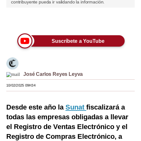
contribuyente pueda ir validando la información.
Moda
Estilos
Únete a nuestro canal
Mundo
Suscríbete a YouTube
EEUU
México
España
José Carlos Reyes Leyva
Internacional
10/02/2025 09H34
Tecnología
Desde este año la
Sunat
fiscalizará a
Club del Suscriptor
todas las empresas obligadas a llevar
Mix
el Registro de Ventas Electrónico y el
Registro de Compras Electrónico, a
G de Gestión