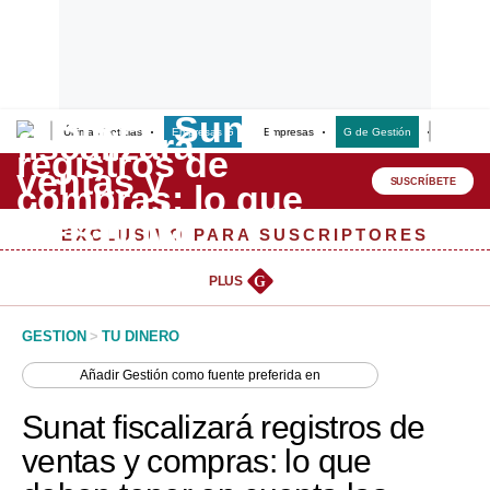
Últimas Noticias
Empresas G
Empresas
G de Gestión
Finanzas
Lo último
Peru Quiosco
SUSCRÍBETE
Portada
EXCLUSIVO PARA SUSCRIPTORES
Empresas
PLUS
G
Management & Empleo
GESTION
>
TU DINERO
Economía
Añadir
Gestión
como fuente preferida en
Mercados
Sunat fiscalizará registros de
Perú
ventas y compras: lo que
Política