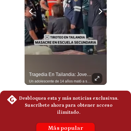
Politica
De
Cookies
Preguntas
Frecuentes
Abelardo De La Espriella Juramenta Como Nuevo Presidente | Gestión Mundo
Tragedia En Tailandia: Joven De 14 Años Ataca A Su Familia Y Colegio | Gestión Mundo
Momento histórico en Colombia: Abelardo de la Espriella prestó juramento y recibió la banda presidencial en la Arena USC de Cali, convirtiéndose oficialmente en el nuevo Presidente de la República para el periodo 2026-2030. Por primera vez en la historia reciente del país, la investidura presidencial se celebró fuera de Bogotá. ¿Qué opinas del inicio de este nuevo mandato constitucional? #DeLaEspriella #Colombia #PosesionPresidencial #Cali #Shorts 👉 Suscríbete y activa la campana para no perderte nuestro análisis diario. 🌎 Síguenos en nuestras redes sociales: 📌 Web oficial: https://gestion.pe/mundo/ 📌 LinkedIn: http://bit.ly/3HYIET0 📌 X (Twitter): http://bit.ly/4noZtX9 📌 TikTok: http://bit.ly/4evB6TO
Un adolescente de 14 años mató a sus abuelos y luego atacó su colegio de secundaria en Tailandia, dejando cinco fallecidos adicionales y más de 30 heridos antes de quitarse la vida. Según las autoridades y el primer ministro Anutin Charnvirakul, el hecho habría sido motivado por estrés académico extremo. El suceso reabre el debate sobre la alta posesión de armas de fuego en el país asiático. #Tailandia #Noticias #UltimaHora #NoticiasInternacionales #Shorts 👉 Suscríbete y activa la campana para no perderte nuestro análisis diario. 🌎 Síguenos en nuestras redes sociales: 📌 Web oficial: https://gestion.pe/mundo/ 📌 LinkedIn: http://bit.ly/3HYIET0 📌 X (Twitter): http://bit.ly/4noZtX9 📌 TikTok: http://bit.ly/4evB6TO