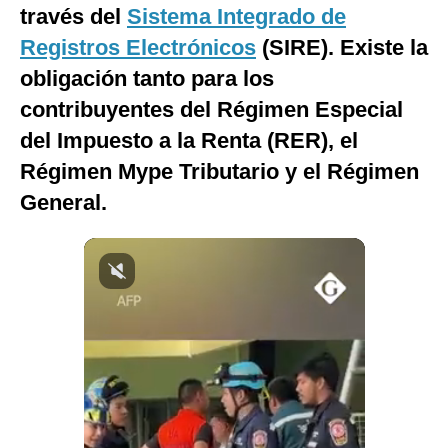
través del
Sistema Integrado de
Notas Contratadas
Registros Electrónicos
(SIRE). Existe la
Podcast
obligación tanto para los
Gestión TV
contribuyentes del Régimen Especial
del Impuesto a la Renta (RER), el
Videos
Régimen Mype Tributario y el Régimen
Fotogalerías
General.
gestion.pe
¿quiénes
Somos?
Términos
Y
Condiciones
Política
De
Privacidad