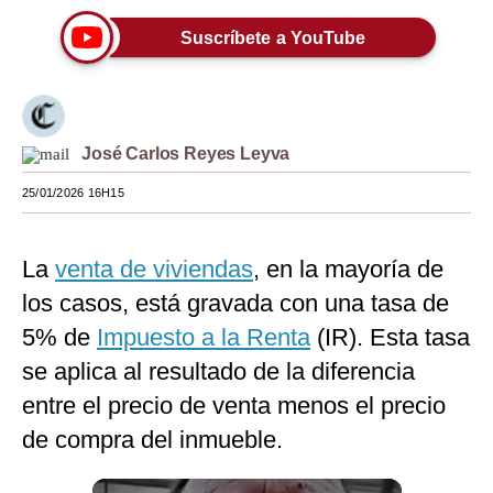
Moda
Suscríbete a YouTube
Estilos
Mundo
José Carlos Reyes Leyva
EEUU
25/01/2026 16H15
México
España
La
venta de viviendas
, en la mayoría de
Internacional
los casos, está gravada con una tasa de
5% de
Impuesto a la Renta
(IR). Esta tasa
Tecnología
se aplica al resultado de la diferencia
Club del Suscriptor
entre el precio de venta menos el precio
Mix
de compra del inmueble.
G de Gestión