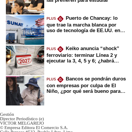
Puerto de Chancay: lo
PLUS
G
que trae la marcha blanca por
uso de tecnología de EE.UU. en
mercancías
Keiko anuncia “shock”
PLUS
G
ferroviario: terminar Línea 2 y
ejecutar la 3, 4, 5 y 6; ¿habrá
avances?
Bancos se pondrán duros
PLUS
G
con empresas por culpa de El
Niño, ¿por qué será bueno para
ahorristas?
Gestión
Director Periodístico (e)
VÍCTOR MELGAREJO
© Empresa Editora El Comercio S.A.
Calle Paracas #532, Pueblo Libre, Lima.