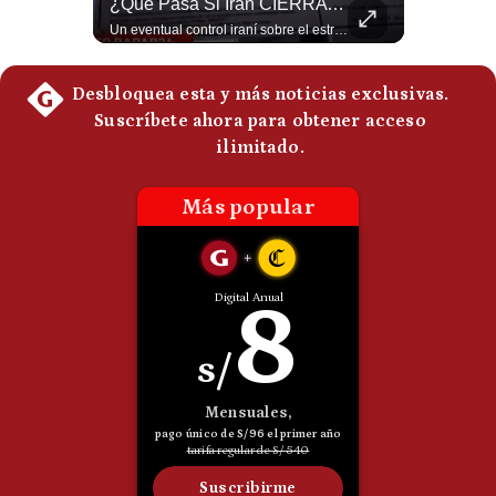
¿Se ROMPEN Las Relaciones Entre Brasil Y Argentina? | Gestión Mundo
¿Qué Pasa Si Irán CIERRA El Estrecho De Ormuz? | #radar24
Politica
Brasil pidió formalmente que Argentina retire a su embajador tras los cruces verbales entre Javier Milei y Lula da Silva. La crisis bilateral alcanza su punto más crítico en años. #PoliticaLatinoamericana #CrisisDiplomatica #MileiVsLula #BuenosAires #NoticiasDeHoy #Shorts 👉 Suscríbete y activa la campana para no perderte nuestro análisis diario. 🌎 Síguenos en nuestras redes sociales: 📌 Web oficial: https://gestion.pe/mundo/ 📌 LinkedIn: http://bit.ly/3HYIET0 📌 X (Twitter): http://bit.ly/4noZtX9 📌 TikTok: http://bit.ly/4evB6TO
Un eventual control iraní sobre el estrecho de Ormuz cambiaría radicalmente el equilibrio de poder, así lo explicó el analista Roberto Heimovits. Además, explicó que países como Arabia Saudita, Qatar, Emiratos Árabes Unidos, Irak y Kuwait dependen de esa ruta para exportar petróleo, gas y fertilizantes. #Geopolitica #Irán #EstrechoDeOrmuz #Petroleo #NoticiasInternacionales #RobertoHeimovits #Shorts 👉 Suscríbete y activa la campana para no perderte nuestro análisis diario. 🌎 Síguenos en nuestras redes sociales: 📌 Web oficial: https://gestion.pe/mundo/ 📌 LinkedIn: http://bit.ly/3HYIET0 📌 X (Twitter): http://bit.ly/4noZtX9 📌 TikTok: http://bit.ly/4evB6TO
De
Cookies
Preguntas
Frecuentes