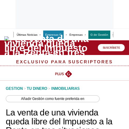
Últimas Noticias
Empresas G
Empresas
G de Gestión
Finanzas
Lo último
Peru Quiosco
SUSCRÍBETE
Portada
EXCLUSIVO PARA SUSCRIPTORES
Empresas
PLUS
G
Management & Empleo
GESTION
>
TU DINERO
>
INMOBILIARIAS
Economía
Añadir
Gestión
como fuente preferida en
Mercados
La venta de una vivienda
Perú
queda libre del Impuesto a la
Política