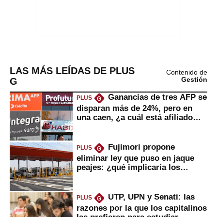
LAS MÁS LEÍDAS DE PLUS
Contenido de
G
Gestión
Ganancias de tres AFP se
PLUS
G
disparan más de 24%, pero en
una caen, ¿a cuál está afiliado
usted?
Fujimori propone
PLUS
G
eliminar ley que puso en jaque
peajes: ¿qué implicaría los
usuarios?
UTP, UPN y Senati: las
PLUS
G
razones por la que los capitalinos
las prefieren para estudiar