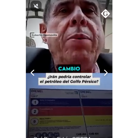
Notas Contratadas
Podcast
Gestión TV
Videos
Fotogalerías
gestion.pe
¿quiénes
Somos?
Términos
Y
Condiciones
Política
De
Privacidad