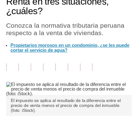
Renta en tres situaciones,
¿cuáles?
Tu Dinero
Finanzas Personales
Conozca la normativa tributaria peruana
respecto a la venta de viviendas.
Inmobiliarias
Propietarios morosos en un condominio, ¿se les puede
Plus G
cortar el servicio de agua?
Opinión
Editorial
Pregunta de hoy
Blogs
El impuesto se aplica al resultado de la diferencia entre el
precio de venta menos el precio de compra del inmueble
Tendencias
(foto: iStock).
Lujo
Únete a nuestro canal
Viajes