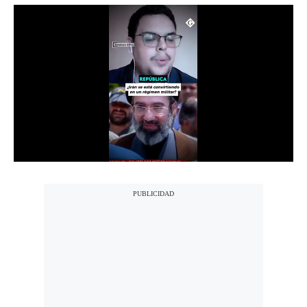
Notas Contratadas
Podcast
Gestión TV
Videos
Fotogalerías
gestion.pe
¿quiénes
Somos?
Términos
Y
Condiciones
Política
De
Privacidad