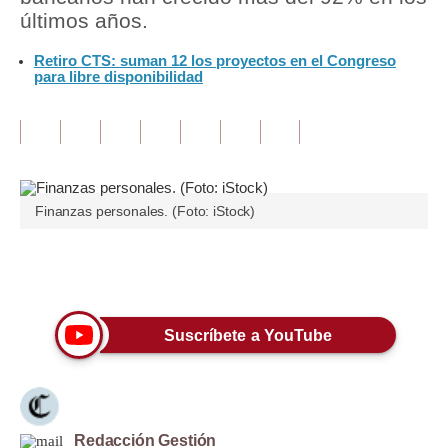
últimos años.
Tu Dinero
Retiro CTS: suman 12 los proyectos en el Congreso
para libre disponibilidad
Finanzas Personales
Inmobiliarias
Plus G
Opinión
Finanzas personales. (Foto: iStock)
Editorial
Únete a nuestro canal
Pregunta de hoy
Blogs
Suscríbete a YouTube
Tendencias
Lujo
Viajes
Redacción Gestión