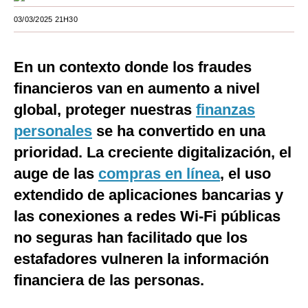
Moda
03/03/2025 21H30
Estilos
En un contexto donde los fraudes
Mundo
financieros van en aumento a nivel
EEUU
global, proteger nuestras
finanzas
personales
se ha convertido en una
México
prioridad. La creciente digitalización, el
España
auge de las
compras en línea
, el uso
Internacional
extendido de aplicaciones bancarias y
Tecnología
las conexiones a redes Wi-Fi públicas
no seguras han facilitado que los
Club del Suscriptor
estafadores vulneren la información
Mix
financiera de las personas.
G de Gestión