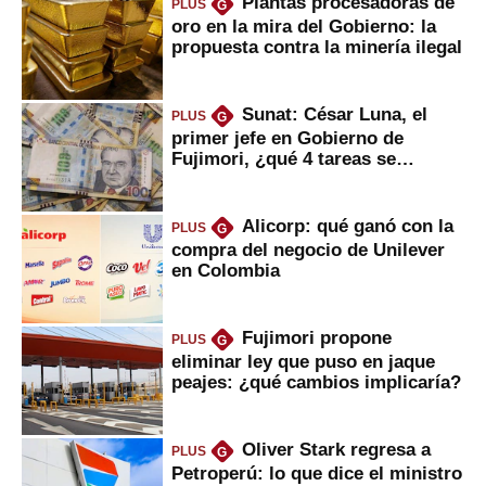
Plantas procesadoras de
PLUS
G
oro en la mira del Gobierno: la
propuesta contra la minería ilegal
Sunat: César Luna, el
PLUS
G
primer jefe en Gobierno de
Fujimori, ¿qué 4 tareas se
marcan urgentes?
Alicorp: qué ganó con la
PLUS
G
compra del negocio de Unilever
en Colombia
Fujimori propone
PLUS
G
eliminar ley que puso en jaque
peajes: ¿qué cambios implicaría?
Oliver Stark regresa a
PLUS
G
Petroperú: lo que dice el ministro