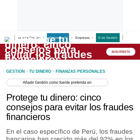
Últimas Noticias
Empresas G
Empresas
G de Gestión
Finanzas
Lo último
Peru Quiosco
SUSCRÍBETE
Portada
GESTION
>
TU DINERO
>
FINANZAS PERSONALES
Empresas
Añadir
Gestión
como fuente preferida en
Management & Empleo
Protege tu dinero: cinco
Economía
consejos para evitar los fraudes
financieros
Mercados
Perú
En el caso específico de Perú, los fraudes
bancarios han crecido más del 92% en los
Política