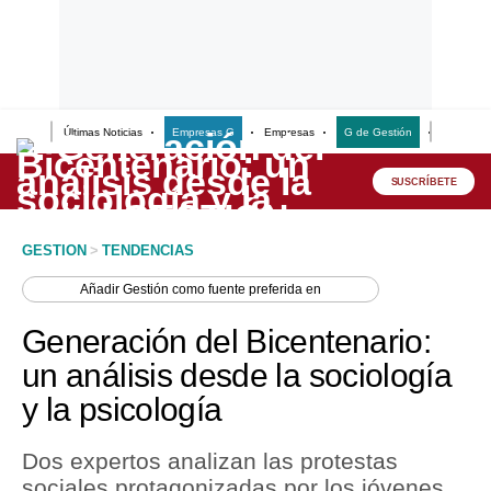
Últimas Noticias
Empresas G
Empresas
G de Gestión
Finanzas
Lo último
Peru Quiosco
SUSCRÍBETE
Portada
GESTION
>
TENDENCIAS
Empresas
Añadir
Gestión
como fuente preferida en
Management & Empleo
Generación del Bicentenario:
Economía
un análisis desde la sociología
y la psicología
Mercados
Perú
Dos expertos analizan las protestas
sociales protagonizadas por los jóvenes
Política