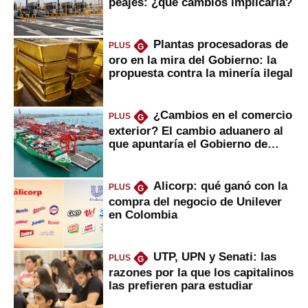
peajes: ¿qué cambios implicaría?
Plantas procesadoras de
PLUS
G
oro en la mira del Gobierno: la
propuesta contra la minería ilegal
¿Cambios en el comercio
PLUS
G
exterior? El cambio aduanero al
que apuntaría el Gobierno de
Fujimori
Alicorp: qué ganó con la
PLUS
G
compra del negocio de Unilever
en Colombia
UTP, UPN y Senati: las
PLUS
G
razones por la que los capitalinos
las prefieren para estudiar