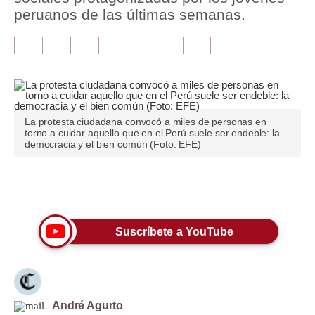
peruanos de las últimas semanas.
Tu Dinero
Finanzas Personales
Inmobiliarias
Plus G
La protesta ciudadana convocó a miles de personas en
torno a cuidar aquello que en el Perú suele ser endeble: la
Opinión
democracia y el bien común (Foto: EFE)
Editorial
Únete a nuestro canal
Pregunta de hoy
Blogs
Suscríbete a YouTube
Tendencias
Lujo
André Agurto
Viajes