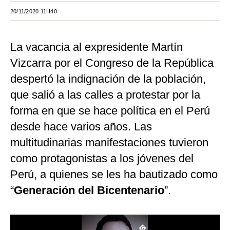
20/11/2020 11H40
Moda
Estilos
La vacancia al expresidente Martín
Mundo
Vizcarra por el Congreso de la República
despertó la indignación de la población,
EEUU
que salió a las calles a protestar por la
México
forma en que se hace política en el Perú
España
desde hace varios años. Las
Internacional
multitudinarias manifestaciones tuvieron
como protagonistas a los jóvenes del
Tecnología
Perú, a quienes se les ha bautizado como
Club del Suscriptor
“
Generación del Bicentenario
”.
Mix
G de Gestión