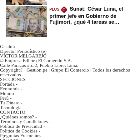
Sunat: César Luna, el
PLUS
G
primer jefe en Gobierno de
Fujimori, ¿qué 4 tareas se
marcan urgentes?
Gestión
Director Periodístico (e)
VÍCTOR MELGAREJO
© Empresa Editora El Comercio S.A.
Calle Paracas #532, Pueblo Libre, Lima.
Copyright© | Gestion.pe | Grupo El Comercio | Todos los derechos
reservados
SECCIONES:
Portada
-
Economía
-
Mundo
-
Perú
-
Tu Dinero
-
Tecnología
CONTACTO:
¿Quiénes somos?
-
Términos y Condiciones
-
Política de Privacidad
-
Politica de Cookies
-
Preguntas Frecuentes