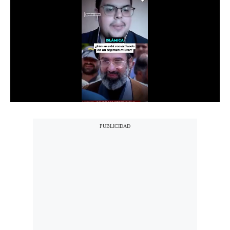
Notas Contratadas
Podcast
Gestión TV
Videos
Fotogalerías
gestion.pe
¿quiénes
Somos?
Términos
Y
Condiciones
Política
De
Privacidad