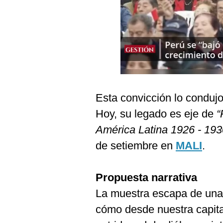
Podcast
Gestión TV
Videos
Fotogalerías
Esta convicción lo condujo
gestion.pe
Hoy, su legado es eje de
“
¿quiénes
América Latina 1926 - 193
Somos?
de setiembre en
MALI
.
Términos
Y
Condiciones
Propuesta narrativa
Política
La muestra escapa de una 
De
Privacidad
cómo desde nuestra capital
Politica