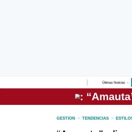
Lo último
Peru Quiosco
Portada
Empresas
Management & Empleo
Economía
Últimas Noticias
Mercados
Perú
Política
GESTION
>
TENDENCIAS
>
ESTILO
Tu Dinero