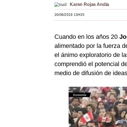
Karen Rojas Andia
Estilos
20/06/2019 13H35
Mundo
EEUU
Cuando en los años 20
Jo
México
alimentado por la fuerza 
España
el ánimo exploratorio de l
Internacional
comprendió el potencial d
medio de difusión de ideas
Tecnología
Club del Suscriptor
Mix
G de Gestión
Notas Contratadas