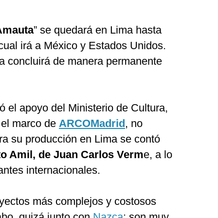
Amauta
” se quedará en Lima hasta
cual irá a México y Estados Unidos.
tra concluirá de manera permanente
ó el apoyo del Ministerio de Cultura,
 el marco de
ARCOMadrid
, no
ara su producción en Lima se contó
o Amil, de Juan Carlos Verm
e, a lo
ntes internacionales.
oyectos más complejos y costosos
abo, quizá junto con
Nazca
: son muy