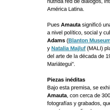
nutrida red de diálogos, i
De
Cookies
América Latina.
Preguntas
Frecuentes
Pues
Amauta
significó u
a nivel político, social y c
Adams
(
Blanton Museum
y
Natalia Majluf
(MALI) pla
del arte de la década de 19
Mariátegui”.
Piezas inéditas
Bajo esta premisa, se exh
Amauta
, con cerca de 300
fotografías y grabados, que