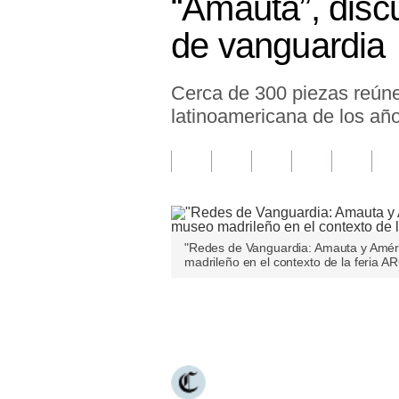
“Amauta”, discu
Finanzas Personales
de vanguardia
Inmobiliarias
Cerca de 300 piezas reúne
Plus G
latinoamericana de los añ
Opinión
Editorial
Pregunta de hoy
Blogs
"Redes de Vanguardia: Amauta y Améric
madrileño en el contexto de la feria A
Tendencias
Lujo
Únete a nuestro canal
Viajes
Moda