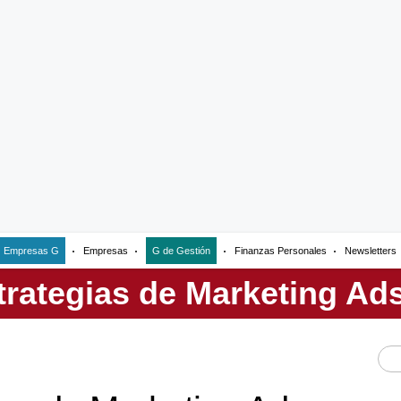
Empresas G
Empresas
G de Gestión
Finanzas Personales
Newsletters