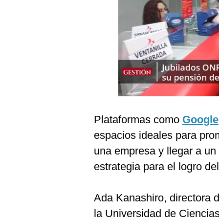
Podcast
Gestión TV
Videos
Fotogalerías
gestion.pe
Plataformas como
Google
¿quiénes
Somos?
espacios ideales para prom
una empresa y llegar a un
Términos
Y
estrategia para el logro de
Condiciones
Política
De
Ada Kanashiro, directora
Privacidad
la Universidad de Ciencia
Politica