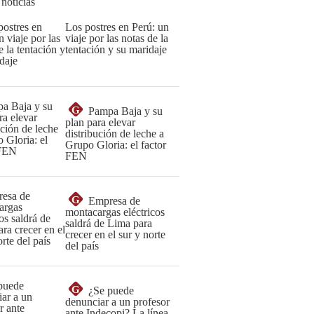
 noticias
Los postres en Perú: un
viaje por las notas de la
tentación y su maridaje
G
Pampa Baja y su
plan para elevar
distribución de leche a
Grupo Gloria: el factor
FEN
G
Empresa de
montacargas eléctricos
saldrá de Lima para
crecer en el sur y norte
del país
G
¿Se puede
denunciar a un profesor
ante Indecopi? La línea