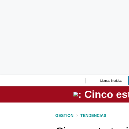
Lo último
Peru Quiosco
Portada
Empresas
Management & Empleo
Economía
Últimas Noticias
Mercados
Perú
Política
GESTION
>
TENDENCIAS
Tu Dinero