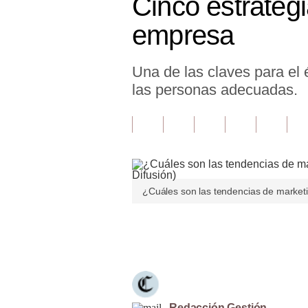
Cinco estrateg
Finanzas Personales
empresa
Inmobiliarias
Una de las claves para el 
Plus G
las personas adecuadas.
Opinión
Editorial
Pregunta de hoy
Blogs
¿Cuáles son las tendencias de marketi
Tendencias
Únete a nuestro canal
Lujo
Viajes
Moda
Redacción Gestión