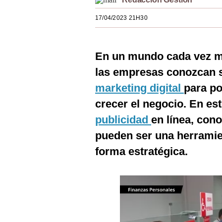
Estilos
17/04/2023 21H30
Mundo
EEUU
En un mundo cada vez má
México
las empresas conozcan s
marketing digital
para po
España
crecer el negocio. En es
Internacional
publicidad
en línea, con
Tecnología
pueden ser una herramien
Club del Suscriptor
forma estratégica.
Mix
G de Gestión
Notas Contratadas