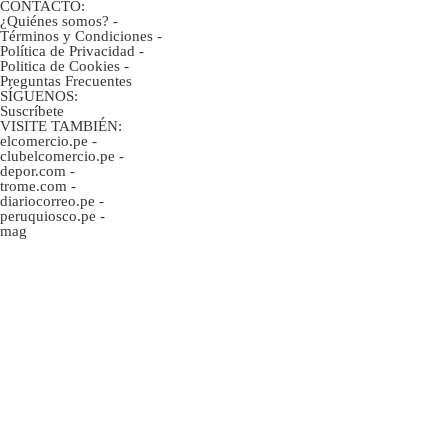
CONTACTO:
¿Quiénes somos?
-
Términos y Condiciones
-
Política de Privacidad
-
Politica de Cookies
-
Preguntas Frecuentes
SÍGUENOS:
Suscríbete
VISITE TAMBIÉN:
elcomercio.pe
-
clubelcomercio.pe
-
depor.com
-
trome.com
-
diariocorreo.pe
-
peruquiosco.pe
-
mag