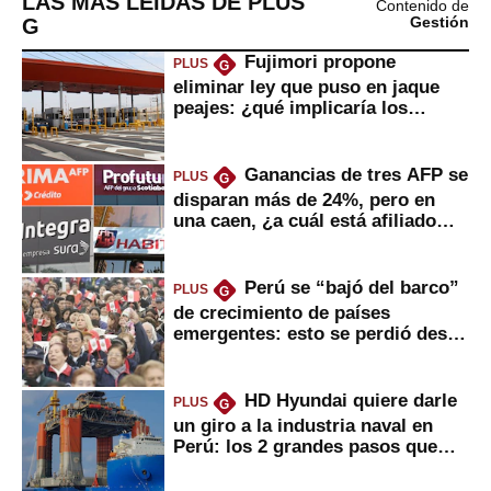
LAS MÁS LEÍDAS DE PLUS
Contenido de
G
Gestión
Fujimori propone
PLUS
G
eliminar ley que puso en jaque
peajes: ¿qué implicaría los
usuarios?
Ganancias de tres AFP se
PLUS
G
disparan más de 24%, pero en
una caen, ¿a cuál está afiliado
usted?
Perú se “bajó del barco”
PLUS
G
de crecimiento de países
emergentes: esto se perdió desde
2022
HD Hyundai quiere darle
PLUS
G
un giro a la industria naval en
Perú: los 2 grandes pasos que
daría