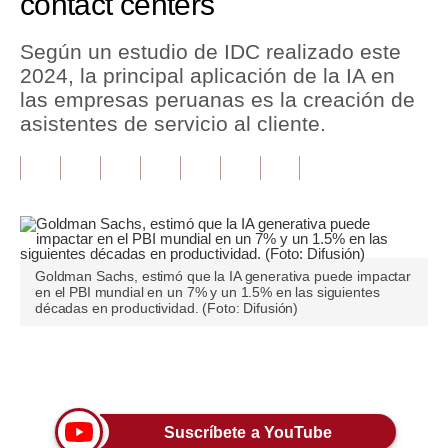
contact centers
Tu Dinero
Según un estudio de IDC realizado este
2024, la principal aplicación de la IA en
Finanzas Personales
las empresas peruanas es la creación de
Inmobiliarias
asistentes de servicio al cliente.
Plus G
Opinión
Editorial
Goldman Sachs, estimó que la IA generativa puede impactar
Pregunta de hoy
en el PBI mundial en un 7% y un 1.5% en las siguientes
décadas en productividad. (Foto: Difusión)
Blogs
Tendencias
Únete a nuestro canal
Lujo
Suscríbete a YouTube
Viajes