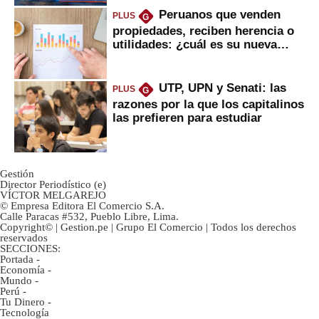
Peruanos que venden
PLUS
G
propiedades, reciben herencia o
utilidades: ¿cuál es su nueva
inversión clave?
UTP, UPN y Senati: las
PLUS
G
razones por la que los capitalinos
las prefieren para estudiar
Gestión
Director Periodístico (e)
VÍCTOR MELGAREJO
© Empresa Editora El Comercio S.A.
Calle Paracas #532, Pueblo Libre, Lima.
Copyright© | Gestion.pe | Grupo El Comercio | Todos los derechos
reservados
SECCIONES:
Portada
-
Economía
-
Mundo
-
Perú
-
Tu Dinero
-
Tecnología