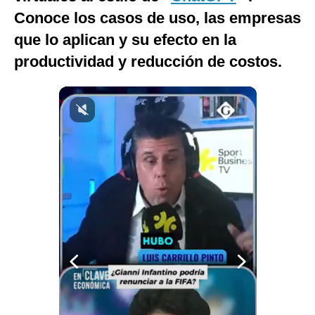
Conoce los casos de uso, las empresas
Notas Contratadas
que lo aplican y su efecto en la
Podcast
productividad y reducción de costos.
Gestión TV
Videos
Fotogalerías
gestion.pe
¿quiénes
Somos?
Términos
Y
Condiciones
Política
De
Privacidad