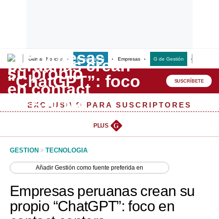
Últimas Noticias
Empresas G
Empresas
G de Gestión
Finanzas
Lo último
Peru Quiosco
SUSCRÍBETE
Portada
EXCLUSIVO PARA SUSCRIPTORES
Empresas
PLUS
G
Management & Empleo
GESTION
>
TECNOLOGIA
Economía
Añadir
Gestión
como fuente preferida en
Mercados
Empresas peruanas crean su
Perú
propio “ChatGPT”: foco en
Política