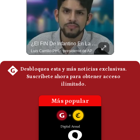
Politica
De
Cookies
Preguntas
Frecuentes
NOTICIAS DE ÚLTIMA HORA: EE.UU. Se Queda Sin Misiles En Medio Oriente
¿El FIN De Infantino En La FIFA? El Grave Pronóstico Sobre Su Renuncia | #EnClaveEconómica
NOTICIAS DE ÚLTIMA HORA: 1️⃣ EE.UU.: Habría gastado casi el 80% de sus misiles más avanzados (THAAD), un factor clave en las decisiones de Donald Trump frente a Irán. 2️⃣ Argentina y Brasil: Tensión diplomática escala; Brasil solicita el regreso del embajador argentino tras fuertes declaraciones de Javier Milei. 3️⃣ México: Asesinan al influencer César Gastélum a balazos durante una transmisión en vivo en Culiacán, Sinaloa. 4️⃣ Alemania: Ataque con dron explosivo obliga a suspender el aeropuerto de Leipzig, punto logístico clave de la OTAN para enviar material a Ucrania. ¿Qué noticia te parece la más impactante del día? ¡Te leo en los comentarios! 👇 #EEUU #JavierMilei #CesarGastelum #Alemania #Noticias #UltimaHora #NoticiasDelDia 🚀 ¿Quieres entender el mundo sin ruido? Únete a nuestra comunidad y forma parte del cambio. #GestiónNewsroomLive #NoticiasGlobales #AnálisisGeopolítico #EconomíaMundial #IA #Geopolítica #LatinosEnUSA #NoticiasEnEspañol 👉 Suscríbete y activa la campana para no perderte nuestro análisis diario. 🌎 Síguenos en nuestras redes sociales: 📌 Web oficial: https://gestion.pe/mundo/ 📌 LinkedIn: http://bit.ly/3HYIET0 📌 X (Twitter): http://bit.ly/4noZtX9 📌 TikTok: http://bit.ly/4evB6TO
Luis Carrillo Pinto, presidente de APEMD pronostica meses muy difíciles para Infantino y sostiene que una mayor presión de la UEFA, junto con nuevas investigaciones periodísticas, podría llevarlo a dimitir. También menciona renuncias internas y acusaciones de que el proyecto fue impulsado por una sola persona. #GianniInfantino #FIFA #UEFA #LuisCarrilloPinto #APEMD #Futbol #NoticiasDeportivas #Mundial #Shorts 👉 Suscríbete y activa la campana para no perderte nuestro análisis diario. 🌎 Síguenos en nuestras redes sociales: 📌 Web oficial: https://gestion.pe/mundo/ 📌 LinkedIn: http://bit.ly/3HYIET0 📌 X (Twitter): http://bit.ly/4noZtX9 📌 TikTok: http://bit.ly/4evB6TO