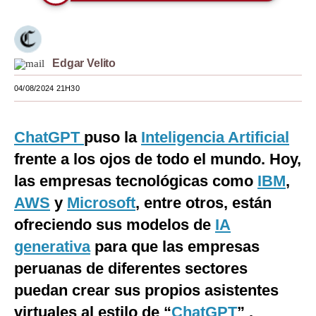
Moda
Estilos
Edgar Velito
Mundo
04/08/2024 21H30
EEUU
México
ChatGPT
puso la
Inteligencia Artificial
frente a los ojos de todo el mundo. Hoy,
España
las empresas tecnológicas como
IBM
,
Internacional
AWS
y
Microsoft
, entre otros, están
Tecnología
ofreciendo sus modelos de
IA
generativa
para que las empresas
Club del Suscriptor
peruanas de diferentes sectores
Mix
puedan crear sus propios asistentes
G de Gestión
virtuales al estilo de “
ChatGPT
” .