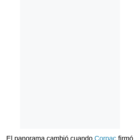
Politica
De
Cookies
Preguntas
Frecuentes
El panorama cambió cuando
Corpac
firmó