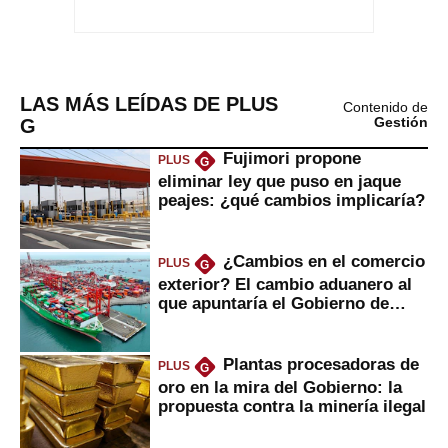
LAS MÁS LEÍDAS DE PLUS
Contenido de
G
Gestión
Fujimori propone
PLUS
G
eliminar ley que puso en jaque
peajes: ¿qué cambios implicaría?
¿Cambios en el comercio
PLUS
G
exterior? El cambio aduanero al
que apuntaría el Gobierno de
Fujimori
Plantas procesadoras de
PLUS
G
oro en la mira del Gobierno: la
propuesta contra la minería ilegal