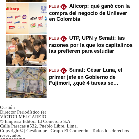
Alicorp: qué ganó con la
PLUS
G
compra del negocio de Unilever
en Colombia
UTP, UPN y Senati: las
PLUS
G
razones por la que los capitalinos
las prefieren para estudiar
Sunat: César Luna, el
PLUS
G
primer jefe en Gobierno de
Fujimori, ¿qué 4 tareas se
marcan urgentes?
Gestión
Director Periodístico (e)
VÍCTOR MELGAREJO
© Empresa Editora El Comercio S.A.
Calle Paracas #532, Pueblo Libre, Lima.
Copyright© | Gestion.pe | Grupo El Comercio | Todos los derechos
reservados