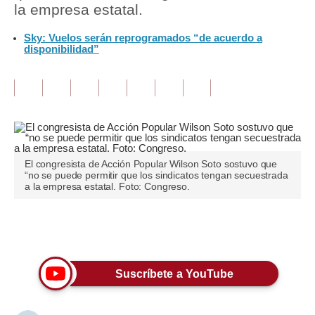
la empresa estatal.
Tu Dinero
Sky: Vuelos serán reprogramados “de acuerdo a
disponibilidad”
Finanzas Personales
Inmobiliarias
Plus G
Opinión
El congresista de Acción Popular Wilson Soto sostuvo que
Editorial
“no se puede permitir que los sindicatos tengan secuestrada
a la empresa estatal. Foto: Congreso.
Pregunta de hoy
Blogs
Únete a nuestro canal
Tendencias
Suscríbete a YouTube
Lujo
Viajes