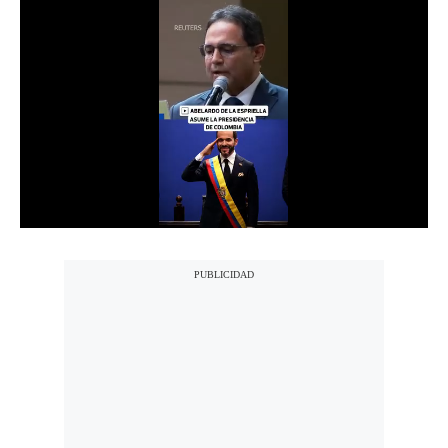
Notas Contratadas
Podcast
Gestión TV
Videos
Fotogalerías
gestion.pe
¿quiénes
Somos?
Términos
Y
Condiciones
Política
De
Privacidad