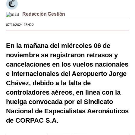
Moda
Redacción Gestión
Estilos
07/11/2024 15H22
Mundo
En la mañana del miércoles 06 de
EEUU
noviembre se registraron retrasos y
México
cancelaciones en los vuelos nacionales
España
e internacionales del Aeropuerto Jorge
Internacional
Chávez, debido a la falta de
controladores aéreos, en línea con la
Tecnología
huelga convocada por el Sindicato
Club del Suscriptor
Nacional de Especialistas Aeronáuticos
Mix
de CORPAC S.A.
G de Gestión