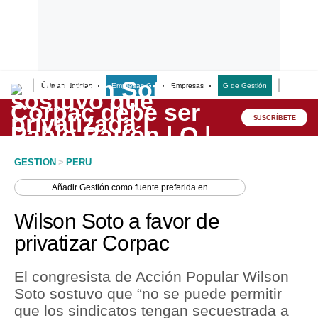
Últimas Noticias
Empresas G
Empresas
G de Gestión
Finanzas
Lo último
Peru Quiosco
SUSCRÍBETE
Portada
GESTION
>
PERU
Empresas
Añadir
Gestión
como fuente preferida en
Management & Empleo
Wilson Soto a favor de
Economía
privatizar Corpac
Mercados
El congresista de Acción Popular Wilson
Perú
Soto sostuvo que “no se puede permitir
que los sindicatos tengan secuestrada a
Política