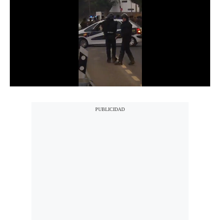
Notas Contratadas
Podcast
Gestión TV
Videos
Fotogalerías
gestion.pe
¿quiénes
Somos?
Términos
Y
Condiciones
Política
De
Privacidad