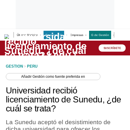
Últimas Noticias
Empresas G
Empresas
G de Gestión
Finanzas
Lo último
Peru Quiosco
SUSCRÍBETE
Portada
GESTION
>
PERU
Empresas
Añadir
Gestión
como fuente preferida en
Management & Empleo
Universidad recibió
Economía
licenciamiento de Sunedu, ¿de
cuál se trata?
Mercados
Perú
La Sunedu aceptó el desistimiento de
dicha universidad para ofrecer los
Política