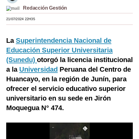
Redacción Gestión
Moda
21/07/2024 22H35
Estilos
Mundo
La
Superintendencia Nacional de
EEUU
Educación Superior Universitaria
(Sunedu)
otorgó la licencia institucional
México
a la
Universidad
Peruana del Centro de
España
Huancayo, en la región de Junín, para
Internacional
ofrecer el servicio educativo superior
Tecnología
universitario en su sede en Jirón
Moquegua N° 474.
Club del Suscriptor
Mix
G de Gestión