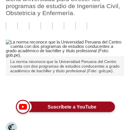
programas de estudio de Ingeniería Civil,
Tu Dinero
Obstetricia y Enfermería.
Finanzas Personales
Inmobiliarias
Plus G
Opinión
La norma reconoce que la Universidad Peruana del Centro
cuenta con dos programas de estudios conducentes a grado
Editorial
académico de bachiller y título profesional (Foto: gob.pe).
Pregunta de hoy
Únete a nuestro canal
Blogs
Tendencias
Suscríbete a YouTube
Lujo
Viajes