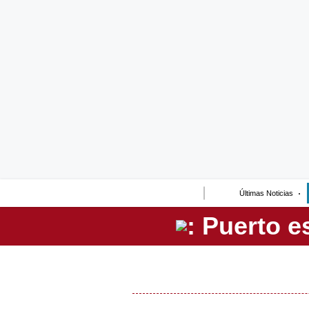
Lo último
Peru Quiosco
Portada
Empresas
Management & Empleo
Economía
Últimas Noticias
Mercados
Perú
Política
Tu Dinero