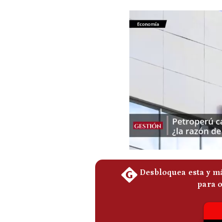
Podcast
Gestión TV
Videos
Fotogalerías
gestion.pe
¿quiénes
Somos?
Términos
Y
Condiciones
Política
De
Privacidad
Politica