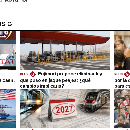
ar este esfuerzo.
US G
e
Fujimori propone eliminar ley
G
G
PLUS
PLUS
a caen,
que puso en jaque peajes: ¿qué
por la 
cambios implicaría?
para es