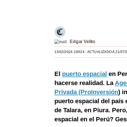
Estilos
Únete a nuestro canal
Mundo
EEUU
México
Edgar Velito
España
13/02/2024 10H24
- ACTUALIZADO A 21/07/
Internacional
El
puerto espacial
en Per
Tecnología
hacerse realidad. La
Age
Club del Suscriptor
Privada (ProInversión
) i
Mix
puerto espacial del país 
G de Gestión
de Talara, en Piura. Pero
espacial en el Perú? Ges
Notas Contratadas