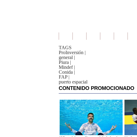
TAGS
ProInversión
|
general
|
Piura
|
Mindef
|
Conida
|
FAP
|
puerto espacial