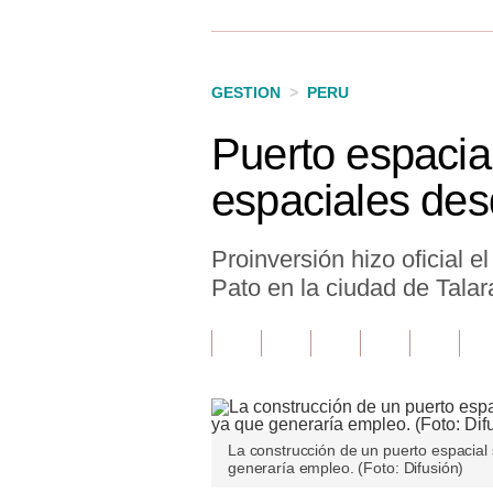
Finanzas Personales
Inmobiliarias
GESTION
>
PERU
Plus G
Puerto espacia
Opinión
espaciales de
Editorial
Pregunta de hoy
Proinversión hizo oficial e
Pato en la ciudad de Talar
Blogs
Tendencias
Lujo
Viajes
La construcción de un puerto espacial
generaría empleo. (Foto: Difusión)
Moda