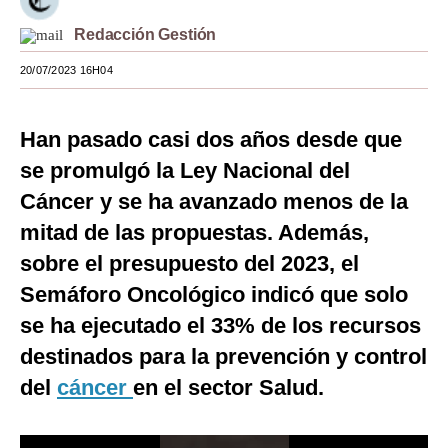
Moda
Redacción Gestión
Estilos
20/07/2023 16H04
Mundo
Han pasado casi dos años desde que
EEUU
se promulgó la Ley Nacional del
México
Cáncer y se ha avanzado menos de la
mitad de las propuestas. Además,
España
sobre el presupuesto del 2023, el
Internacional
Semáforo Oncológico indicó que solo
Tecnología
se ha ejecutado el 33% de los recursos
Club del Suscriptor
destinados para la prevención y control
del
cáncer
en el sector Salud.
Mix
G de Gestión