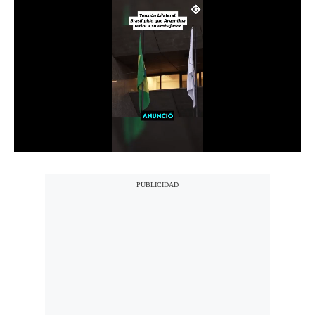
Notas Contratadas
Podcast
Gestión TV
Videos
Fotogalerías
gestion.pe
¿quiénes
Somos?
Términos
Y
Condiciones
Política
De
Privacidad