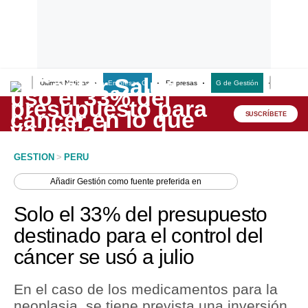
Últimas Noticias
Empresas G
Empresas
G de Gestión
Finanzas
Lo último
Peru Quiosco
SUSCRÍBETE
Portada
GESTION
>
PERU
Empresas
Añadir
Gestión
como fuente preferida en
Management & Empleo
Solo el 33% del presupuesto
Economía
destinado para el control del
cáncer se usó a julio
Mercados
Perú
En el caso de los medicamentos para la
neoplasia, se tiene prevista una inversión
Política