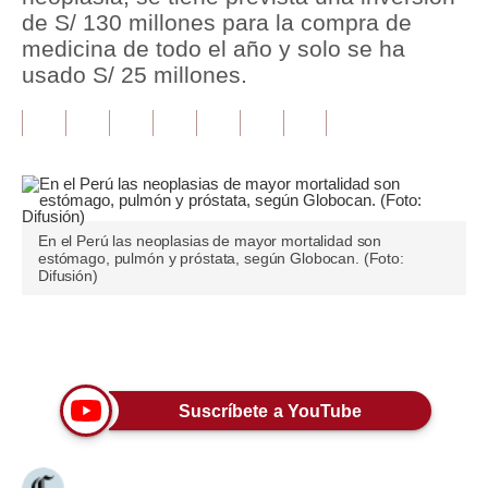
de S/ 130 millones para la compra de
Tu Dinero
medicina de todo el año y solo se ha
usado S/ 25 millones.
Finanzas Personales
Inmobiliarias
Plus G
Opinión
En el Perú las neoplasias de mayor mortalidad son
estómago, pulmón y próstata, según Globocan. (Foto:
Editorial
Difusión)
Pregunta de hoy
Únete a nuestro canal
Blogs
Tendencias
Suscríbete a YouTube
Lujo
Viajes