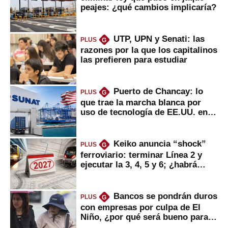
peajes: ¿qué cambios implicaría?
UTP, UPN y Senati: las
PLUS
G
razones por la que los capitalinos
las prefieren para estudiar
Puerto de Chancay: lo
PLUS
G
que trae la marcha blanca por
uso de tecnología de EE.UU. en
mercancías
Keiko anuncia “shock”
PLUS
G
ferroviario: terminar Línea 2 y
ejecutar la 3, 4, 5 y 6; ¿habrá
avances?
Bancos se pondrán duros
PLUS
G
con empresas por culpa de El
Niño, ¿por qué será bueno para
ahorristas?