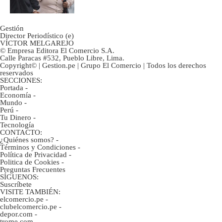
Gestión
Director Periodístico (e)
VÍCTOR MELGAREJO
© Empresa Editora El Comercio S.A.
Calle Paracas #532, Pueblo Libre, Lima.
Copyright© | Gestion.pe | Grupo El Comercio | Todos los derechos
reservados
SECCIONES:
Portada
-
Economía
-
Mundo
-
Perú
-
Tu Dinero
-
Tecnología
CONTACTO:
¿Quiénes somos?
-
Términos y Condiciones
-
Política de Privacidad
-
Politica de Cookies
-
Preguntas Frecuentes
SÍGUENOS:
Suscríbete
VISITE TAMBIÉN:
elcomercio.pe
-
clubelcomercio.pe
-
depor.com
-
trome.com
-