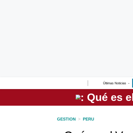
Lo último
Peru Quiosco
Portada
Empresas
Management & Empleo
Economía
Últimas Noticias
Mercados
Perú
Política
GESTION
>
PERU
Tu Dinero