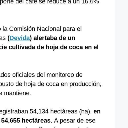
aporte del café se reduce a un 16.6%
 la Comisión Nacional para el
gas
(
Devida
) alertaba de un
ie cultivada de hoja de coca en el
dos oficiales del monitoreo de
rbusto de hoja de coca en producción,
se mantiene.
registraban 54,134 hectáreas (ha),
en
n 54,655 hectáreas.
A pesar de ese