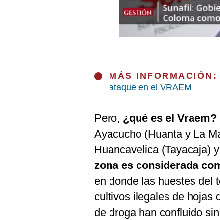
Podcast
Gestión TV
Videos
Fotogalerías
MÁS INFORMACIÓN
ataque en el VRAEM
gestion.pe
Pero,
¿qué es el Vraem?
¿quiénes
Ayacucho (Huanta y La Ma
Somos?
Huancavelica (Tayacaja) y
Términos
Y
zona es considerada com
Condiciones
en donde las huestes del t
Política
De
cultivos ilegales de hojas 
Privacidad
de droga han confluido sin
Politica