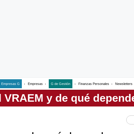
Empresas G
Empresas
G de Gestión
Finanzas Personales
Newsletters