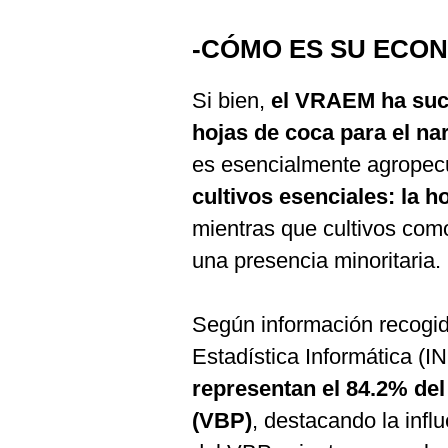
De
Cookies
-CÓMO ES SU ECON
Preguntas
Frecuentes
Si bien,
el VRAEM ha sucu
hojas de coca para el na
es esencialmente agropec
cultivos esenciales: la ho
mientras que cultivos como 
una presencia minoritaria.
Según información recogida
Estadística Informática (I
representan el 84.2% del
(VBP)
, destacando la infl