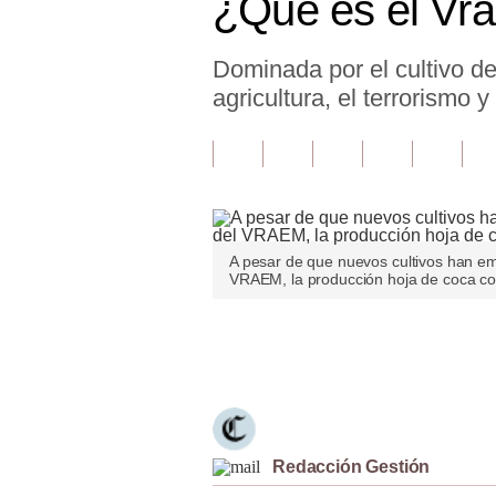
¿Qué es el Vr
Finanzas Personales
Dominada por el cultivo de
Inmobiliarias
agricultura, el terrorismo y
Plus G
Opinión
Editorial
Pregunta de hoy
A pesar de que nuevos cultivos han em
VRAEM, la producción hoja de coca con
Blogs
Tendencias
Únete a nuestro canal
Lujo
Viajes
Redacción Gestión
Moda