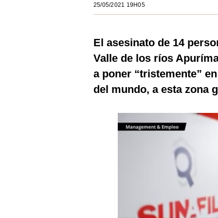
25/05/2021 19H05
Estilos
Mundo
El asesinato de 14 person
EEUU
Valle de los ríos Apurím
México
a poner “tristemente” en
del mundo, a esta zona g
España
Internacional
Tecnología
Club del Suscriptor
Mix
G de Gestión
Notas Contratadas