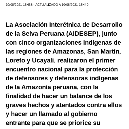
10/08/2021 16H38
- ACTUALIZADO A 10/08/2021 16H40
Moda
Estilos
La Asociación Interétnica de Desarrollo
Mundo
de la Selva Peruana (AIDESEP), junto
con cinco organizaciones indígenas de
EEUU
las regiones de Amazonas, San Martín,
México
Loreto y Ucayali, realizaron el primer
España
encuentro nacional para la protección
de defensores y defensoras indígenas
Internacional
de la Amazonía peruana, con la
Tecnología
finalidad de hacer un balance de los
Club del Suscriptor
graves hechos y atentados contra ellos
Mix
y hacer un llamado al gobierno
entrante para que se priorice su
G de Gestión