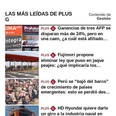
LAS MÁS LEÍDAS DE PLUS
Contenido de
G
Gestión
Ganancias de tres AFP se
PLUS
G
disparan más de 24%, pero en
una caen, ¿a cuál está afiliado
usted?
Fujimori propone
PLUS
G
eliminar ley que puso en jaque
peajes: ¿qué implicaría los
usuarios?
Perú se “bajó del barco”
PLUS
G
de crecimiento de países
emergentes: esto se perdió desde
2022
HD Hyundai quiere darle
PLUS
G
un giro a la industria naval en