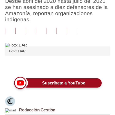
Desde abril del 2020 hasta julio del 2021
se han asesinado a diez defensores de la
Tu Dinero
Amazonía, reportan organizaciones
indígenas.
Finanzas Personales
Inmobiliarias
Plus G
Opinión
Foto: DAR
Editorial
Únete a nuestro canal
Pregunta de hoy
Blogs
Suscríbete a YouTube
Tendencias
Lujo
Redacción Gestión
Viajes