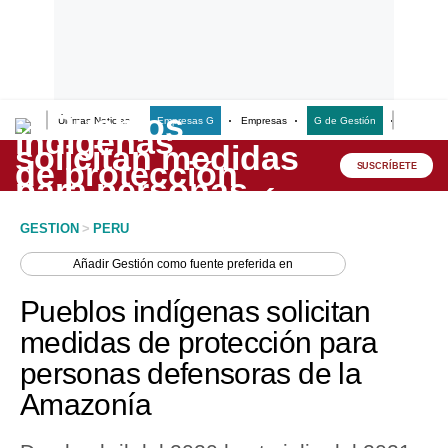
Últimas Noticias
Empresas G
Empresas
G de Gestión
Finanzas
Lo último
Peru Quiosco
SUSCRÍBETE
Portada
GESTION
>
PERU
Empresas
Añadir
Gestión
como fuente preferida en
Management & Empleo
Pueblos indígenas solicitan
Economía
medidas de protección para
personas defensoras de la
Mercados
Amazonía
Perú
Política