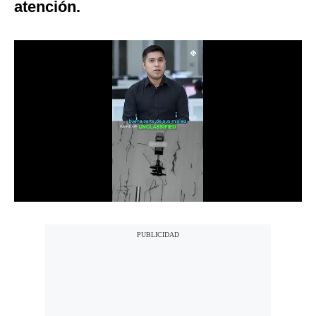
atención.
Notas Contratadas
Podcast
Gestión TV
Videos
Fotogalerías
gestion.pe
¿quiénes
Somos?
Términos
Y
Condiciones
Política
De
Privacidad