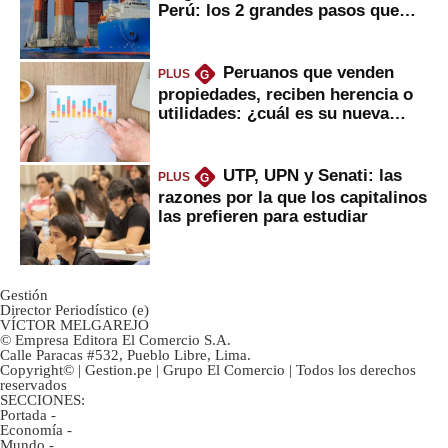
Perú: los 2 grandes pasos que
daría
Peruanos que venden
PLUS
G
propiedades, reciben herencia o
utilidades: ¿cuál es su nueva
inversión clave?
UTP, UPN y Senati: las
PLUS
G
razones por la que los capitalinos
las prefieren para estudiar
Gestión
Director Periodístico (e)
VÍCTOR MELGAREJO
© Empresa Editora El Comercio S.A.
Calle Paracas #532, Pueblo Libre, Lima.
Copyright© | Gestion.pe | Grupo El Comercio | Todos los derechos
reservados
SECCIONES:
Portada
-
Economía
-
Mundo
-