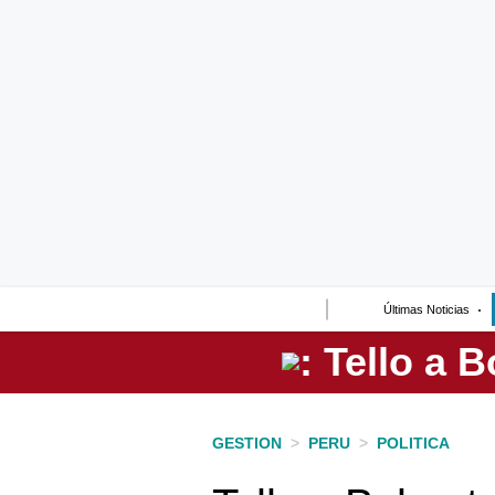
Lo último
Peru Quiosco
Portada
Empresas
Management & Empleo
Economía
Últimas Noticias
Mercados
Perú
Política
GESTION
>
PERU
>
POLITICA
Tu Dinero