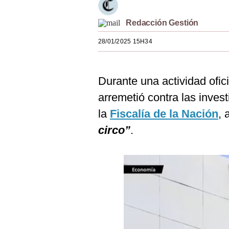
Estilos
Redacción Gestión
Mundo
28/01/2025 15H34
EEUU
México
Durante una actividad ofici
España
arremetió contra las inves
la
Fiscalía de la Nación
, 
Internacional
circo”
.
Tecnología
Club del Suscriptor
Mix
G de Gestión
Notas Contratadas