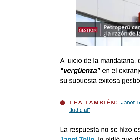
Podcast
Gestión TV
Videos
Fotogalerías
A juicio de la mandataria, 
“vergüenza”
en el extranj
gestion.pe
su supuesta exitosa gestió
¿quiénes
Somos?
Términos
Y
LEA TAMBIÉN:
Janet T
Condiciones
Judicial”
Política
De
Privacidad
La respuesta no se hizo esp
Politica
Janet Tello
, le pidió que d