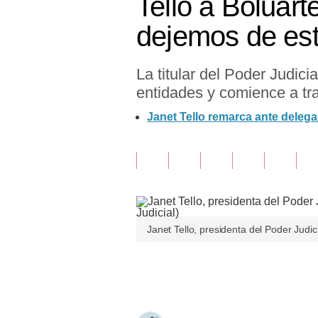
Tello a Boluart
Finanzas Personales
dejemos de esta
Inmobiliarias
La titular del Poder Judicia
Plus G
entidades y comience a tr
Opinión
Janet Tello remarca ante deleg
Editorial
Pregunta de hoy
Blogs
Tendencias
Janet Tello, presidenta del Poder Judici
Lujo
Únete a nuestro canal
Viajes
Moda