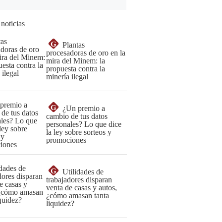
 noticias
G
Plantas
procesadoras de oro en la
mira del Minem: la
propuesta contra la
minería ilegal
G
¿Un premio a
cambio de tus datos
personales? Lo que dice
la ley sobre sorteos y
promociones
G
Utilidades de
trabajadores disparan
venta de casas y autos,
¿cómo amasan tanta
liquidez?