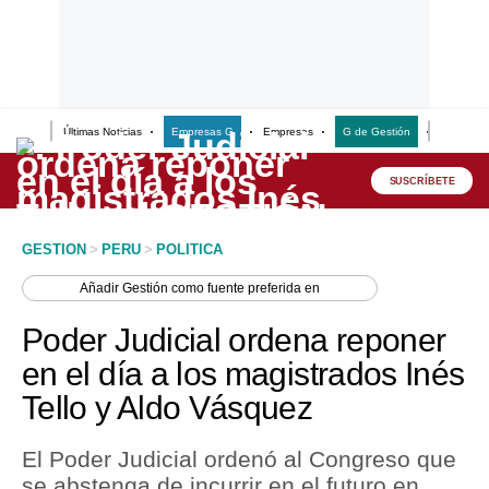
Últimas Noticias
Empresas G
Empresas
G de Gestión
Finanzas
Lo último
Peru Quiosco
SUSCRÍBETE
Portada
GESTION
>
PERU
>
POLITICA
Empresas
Añadir
Gestión
como fuente preferida en
Management & Empleo
Poder Judicial ordena reponer
Economía
en el día a los magistrados Inés
Tello y Aldo Vásquez
Mercados
Perú
El Poder Judicial ordenó al Congreso que
se abstenga de incurrir en el futuro en
Política