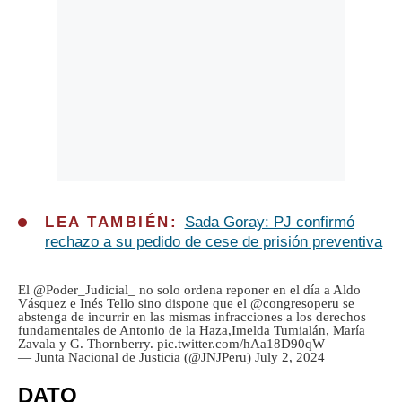
LEA TAMBIÉN:
Sada Goray: PJ confirmó
rechazo a su pedido de cese de prisión preventiva
El
@Poder_Judicial_
no solo ordena reponer en el día a Aldo
Vásquez e Inés Tello sino dispone que el
@congresoperu
se
abstenga de incurrir en las mismas infracciones a los derechos
fundamentales de Antonio de la Haza,Imelda Tumialán, María
Zavala y G. Thornberry.
pic.twitter.com/hAa18D90qW
— Junta Nacional de Justicia (@JNJPeru)
July 2, 2024
DATO