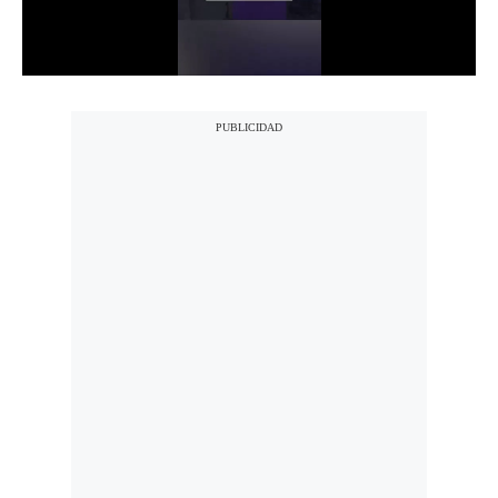
Notas Contratadas
Podcast
Gestión TV
Videos
Fotogalerías
gestion.pe
¿quiénes
Somos?
Términos
Y
Condiciones
Política
De
Privacidad