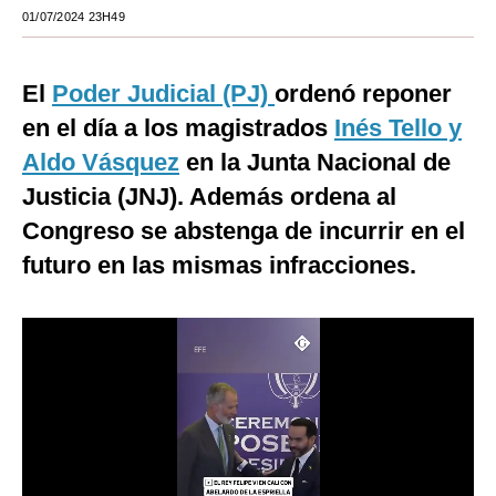
01/07/2024 23H49
Moda
Estilos
El
Poder Judicial (PJ)
ordenó reponer
Mundo
en el día a los magistrados
Inés Tello y
Aldo Vásquez
en la Junta Nacional de
EEUU
Justicia (JNJ). Además ordena al
México
Congreso se abstenga de incurrir en el
España
futuro en las mismas infracciones.
Internacional
Tecnología
Club del Suscriptor
Mix
G de Gestión