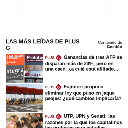
LAS MÁS LEÍDAS DE PLUS
Contenido de
G
Gestión
Ganancias de tres AFP se
PLUS
G
disparan más de 24%, pero en
una caen, ¿a cuál está afiliado
usted?
Fujimori propone
PLUS
G
eliminar ley que puso en jaque
peajes: ¿qué cambios implicaría?
UTP, UPN y Senati: las
PLUS
G
razones por la que los capitalinos
las prefieren para estudiar