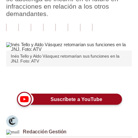
infracciones en relación a los otros
Tu Dinero
demandantes.
Finanzas Personales
Inmobiliarias
Plus G
Inés Tello y Aldo Vásquez retomarían sus funciones en la
Opinión
JNJ. Foto: ATV
Editorial
Únete a nuestro canal
Pregunta de hoy
Blogs
Suscríbete a YouTube
Tendencias
Lujo
Redacción Gestión
Viajes