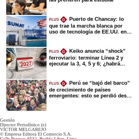
Puerto de Chancay: lo
PLUS
G
que trae la marcha blanca por
uso de tecnología de EE.UU. en
mercancías
Keiko anuncia “shock”
PLUS
G
ferroviario: terminar Línea 2 y
ejecutar la 3, 4, 5 y 6; ¿habrá
avances?
Perú se “bajó del barco”
PLUS
G
de crecimiento de países
emergentes: esto se perdió desde
2022
Gestión
Director Periodístico (e)
VÍCTOR MELGAREJO
© Empresa Editora El Comercio S.A.
Calle Paracas #532, Pueblo Libre, Lima.