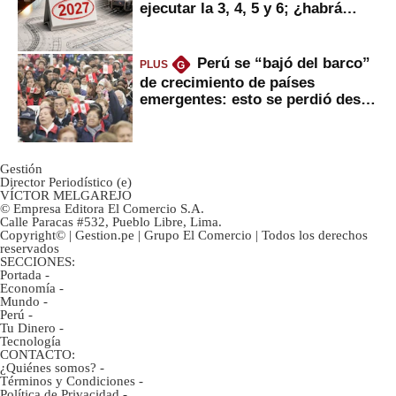
ejecutar la 3, 4, 5 y 6; ¿habrá
avances?
Perú se “bajó del barco”
PLUS
G
de crecimiento de países
emergentes: esto se perdió desde
2022
Gestión
Director Periodístico (e)
VÍCTOR MELGAREJO
© Empresa Editora El Comercio S.A.
Calle Paracas #532, Pueblo Libre, Lima.
Copyright© | Gestion.pe | Grupo El Comercio | Todos los derechos
reservados
SECCIONES:
Portada
-
Economía
-
Mundo
-
Perú
-
Tu Dinero
-
Tecnología
CONTACTO:
¿Quiénes somos?
-
Términos y Condiciones
-
Política de Privacidad
-