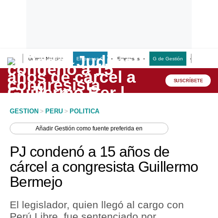
Últimas Noticias
Empresas G
Empresas
G de Gestión
Finanzas
Lo último
Peru Quiosco
SUSCRÍBETE
Portada
GESTION
>
PERU
>
POLITICA
Empresas
Añadir
Gestión
como fuente preferida en
Management & Empleo
PJ condenó a 15 años de
Economía
cárcel a congresista Guillermo
Bermejo
Mercados
Perú
El legislador, quien llegó al cargo con
Perú Libre, fue sentenciado por
Política