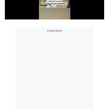
Notas Contratadas
Podcast
Gestión TV
Videos
Fotogalerías
gestion.pe
¿quiénes
Somos?
Términos
Y
Condiciones
Política
De
Privacidad