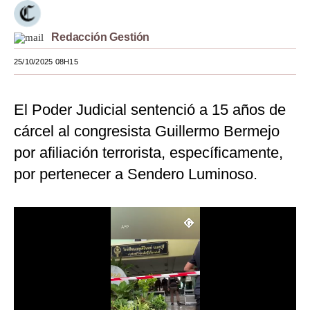
Moda
Redacción Gestión
Estilos
25/10/2025 08H15
Mundo
EEUU
El Poder Judicial sentenció a 15 años de
cárcel al congresista Guillermo Bermejo
México
por afiliación terrorista, específicamente,
España
por pertenecer a Sendero Luminoso.
Internacional
Tecnología
Club del Suscriptor
Mix
G de Gestión