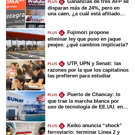
Ganancias de tres AFP se
PLUS
G
disparan más de 24%, pero en
una caen, ¿a cuál está afiliado
usted?
Fujimori propone
PLUS
G
eliminar ley que puso en jaque
peajes: ¿qué cambios implicaría?
UTP, UPN y Senati: las
PLUS
G
razones por la que los capitalinos
las prefieren para estudiar
Puerto de Chancay: lo
PLUS
G
que trae la marcha blanca por
uso de tecnología de EE.UU. en
mercancías
Keiko anuncia “shock”
PLUS
G
ferroviario: terminar Línea 2 y