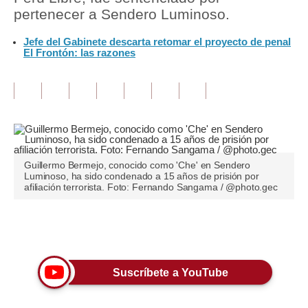
pertenecer a Sendero Luminoso.
Tu Dinero
Jefe del Gabinete descarta retomar el proyecto de penal
El Frontón: las razones
Finanzas Personales
Inmobiliarias
Plus G
Opinión
Editorial
Guillermo Bermejo, conocido como 'Che' en Sendero
Luminoso, ha sido condenado a 15 años de prisión por
afiliación terrorista. Foto: Fernando Sangama / @photo.gec
Pregunta de hoy
Blogs
Únete a nuestro canal
Tendencias
Suscríbete a YouTube
Lujo
Viajes