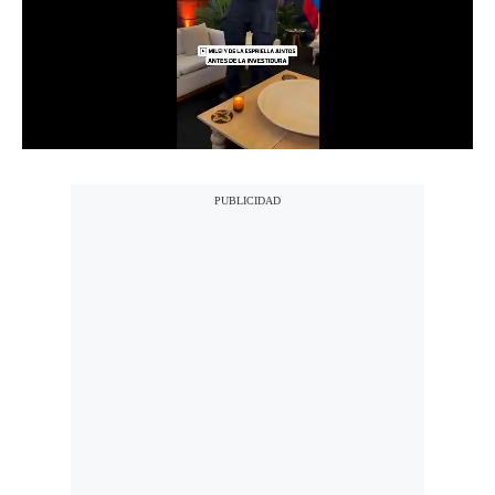
Notas Contratadas
Podcast
Gestión TV
Videos
Fotogalerías
gestion.pe
¿quiénes
Somos?
Términos
Y
Condiciones
Política
De
Privacidad