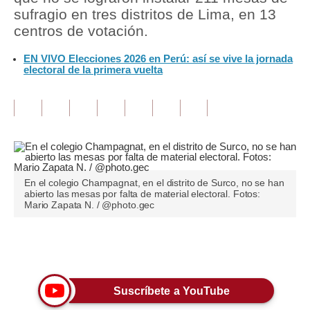
sufragio en tres distritos de Lima, en 13
Tu Dinero
centros de votación.
Finanzas Personales
EN VIVO Elecciones 2026 en Perú: así se vive la jornada
electoral de la primera vuelta
Inmobiliarias
Plus G
Opinión
Editorial
En el colegio Champagnat, en el distrito de Surco, no se han
Pregunta de hoy
abierto las mesas por falta de material electoral. Fotos:
Mario Zapata N. / @photo.gec
Blogs
Tendencias
Únete a nuestro canal
Lujo
Suscríbete a YouTube
Viajes