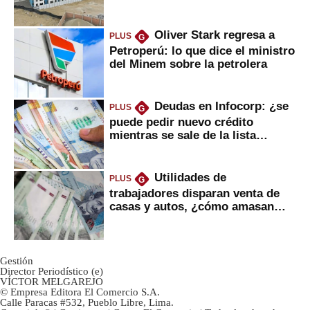
gobierno
Oliver Stark regresa a
PLUS
G
Petroperú: lo que dice el ministro
del Minem sobre la petrolera
Deudas en Infocorp: ¿se
PLUS
G
puede pedir nuevo crédito
mientras se sale de la lista
negra?
Utilidades de
PLUS
G
trabajadores disparan venta de
casas y autos, ¿cómo amasan
tanta liquidez?
Gestión
Director Periodístico (e)
VÍCTOR MELGAREJO
© Empresa Editora El Comercio S.A.
Calle Paracas #532, Pueblo Libre, Lima.