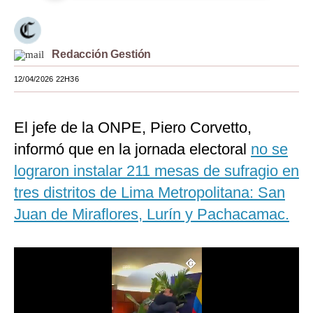
Moda
Estilos
Redacción Gestión
Mundo
12/04/2026 22H36
EEUU
El jefe de la ONPE, Piero Corvetto,
México
informó que en la jornada electoral
no se
España
lograron instalar 211 mesas de sufragio en
Internacional
tres distritos de Lima Metropolitana: San
Juan de Miraflores, Lurín y Pachacamac.
Tecnología
Club del Suscriptor
Mix
G de Gestión