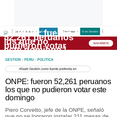
Últimas Noticias
Empresas G
Empresas
G de Gestión
Finanzas
Lo último
Peru Quiosco
SUSCRÍBETE
Portada
GESTION
>
PERU
>
POLITICA
Empresas
Añadir
Gestión
como fuente preferida en
Management & Empleo
ONPE: fueron 52,261 peruanos
Economía
los que no pudieron votar este
domingo
Mercados
Perú
Piero Corvetto, jefe de la ONPE, señaló
que no se lograron instalar 211 mesas de
Política