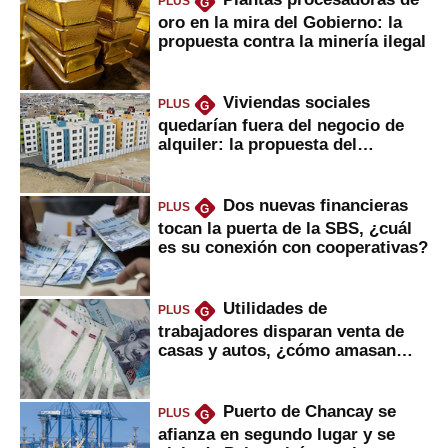
PLUS
G
oro en la mira del Gobierno: la
propuesta contra la minería ilegal
Viviendas sociales
PLUS
G
quedarían fuera del negocio de
alquiler: la propuesta del
gobierno
Dos nuevas financieras
PLUS
G
tocan la puerta de la SBS, ¿cuál
es su conexión con cooperativas?
Utilidades de
PLUS
G
trabajadores disparan venta de
casas y autos, ¿cómo amasan
tanta liquidez?
Puerto de Chancay se
PLUS
G
afianza en segundo lugar y se