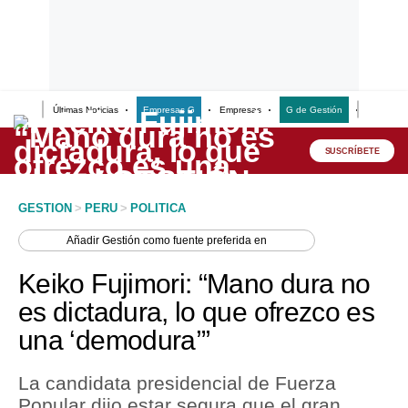
Últimas Noticias
Empresas G
Empresas
G de Gestión
Finanzas
Lo último
Peru Quiosco
SUSCRÍBETE
Portada
GESTION
>
PERU
>
POLITICA
Empresas
Añadir
Gestión
como fuente preferida en
Management & Empleo
Keiko Fujimori: “Mano dura no
Economía
es dictadura, lo que ofrezco es
una ‘demodura’”
Mercados
Perú
La candidata presidencial de Fuerza
Popular dijo estar segura que el gran
Política