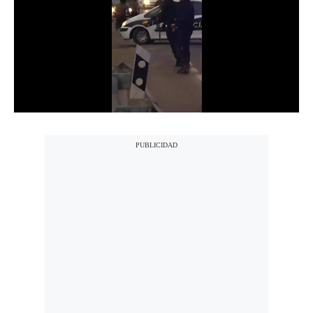
Notas Contratadas
Podcast
Gestión TV
Videos
Fotogalerías
gestion.pe
¿quiénes
Somos?
Términos
Y
Condiciones
Política
De
Privacidad