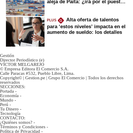
aleja de Paita: ¿irá por el puesto
1?
Alta oferta de talentos
PLUS
G
para ‘estos niveles’ impacta en el
aumento de sueldo: los detalles
Gestión
Director Periodístico (e)
VÍCTOR MELGAREJO
© Empresa Editora El Comercio S.A.
Calle Paracas #532, Pueblo Libre, Lima.
Copyright© | Gestion.pe | Grupo El Comercio | Todos los derechos
reservados
SECCIONES:
Portada
-
Economía
-
Mundo
-
Perú
-
Tu Dinero
-
Tecnología
CONTACTO:
¿Quiénes somos?
-
Términos y Condiciones
-
Política de Privacidad
-