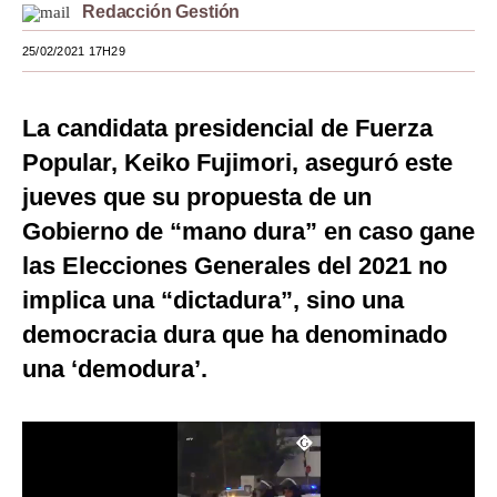
Redacción Gestión
Moda
25/02/2021 17H29
Estilos
Mundo
La candidata presidencial de Fuerza
Popular, Keiko Fujimori, aseguró este
EEUU
jueves que su propuesta de un
México
Gobierno de “mano dura” en caso gane
España
las Elecciones Generales del 2021 no
implica una “dictadura”, sino una
Internacional
democracia dura que ha denominado
Tecnología
una ‘demodura’.
Club del Suscriptor
Mix
G de Gestión