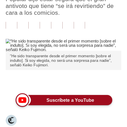
antivoto que tiene “se irá revirtiendo” de
Tu Dinero
cara a los comicios.
Finanzas Personales
Inmobiliarias
Plus G
Opinión
“He sido transparente desde el primer momento [sobre el
indulto]. Si soy elegida, no será una sorpresa para nadie”,
señaló Keiko Fujimori.
Editorial
Pregunta de hoy
Únete a nuestro canal
Blogs
Suscríbete a YouTube
Tendencias
Lujo
Viajes