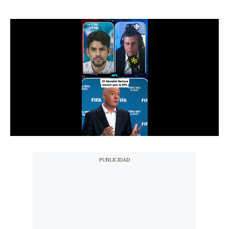
Notas Contratadas
Podcast
Gestión TV
Videos
Fotogalerías
gestion.pe
¿quiénes
Somos?
Términos
Y
Condiciones
Política
De
Privacidad