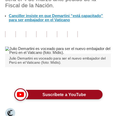
Fiscal de la Nación.
Tu Dinero
Canciller insiste en que Demartini “está capacitado”
para ser embajador en el Vaticano
Finanzas Personales
Inmobiliarias
Plus G
Opinión
Julio Demartini es voceado para ser el nuevo embajador del
Editorial
Perú en el Vaticano (foto: Midis).
Pregunta de hoy
Únete a nuestro canal
Blogs
Tendencias
Suscríbete a YouTube
Lujo
Viajes