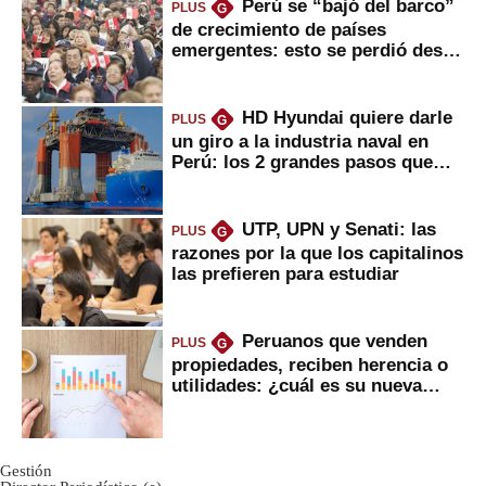
Perú se “bajó del barco”
PLUS
G
de crecimiento de países
emergentes: esto se perdió desde
2022
HD Hyundai quiere darle
PLUS
G
un giro a la industria naval en
Perú: los 2 grandes pasos que
daría
UTP, UPN y Senati: las
PLUS
G
razones por la que los capitalinos
las prefieren para estudiar
Peruanos que venden
PLUS
G
propiedades, reciben herencia o
utilidades: ¿cuál es su nueva
inversión clave?
Gestión