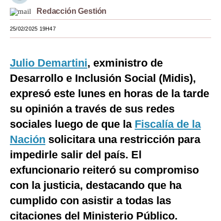
Redacción Gestión
Moda
25/02/2025 19H47
Estilos
Mundo
Julio Demartini
, exministro de
EEUU
Desarrollo e Inclusión Social (Midis),
expresó este lunes en horas de la tarde
México
su opinión a través de sus redes
España
sociales luego de que la
Fiscalía de la
Internacional
Nación
solicitara una restricción para
impedirle salir del país. El
Tecnología
exfuncionario reiteró su compromiso
Club del Suscriptor
con la justicia, destacando que ha
Mix
cumplido con asistir a todas las
G de Gestión
citaciones del Ministerio Público.