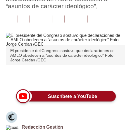
“asuntos de carácter ideológico”,
Tu Dinero
Finanzas Personales
Inmobiliarias
Plus G
El presidente del Congreso sostuvo que declaraciones de
AMLO obedecen a “asuntos de carácter ideológico” Foto:
Opinión
Jorge Cerdan /GEC
Editorial
Únete a nuestro canal
Pregunta de hoy
Blogs
Suscríbete a YouTube
Tendencias
Lujo
Redacción Gestión
Viajes