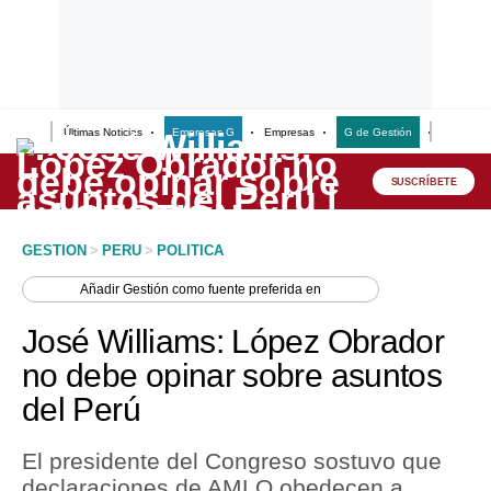
Últimas Noticias
Empresas G
Empresas
G de Gestión
Finanzas
Lo último
Peru Quiosco
SUSCRÍBETE
Portada
GESTION
>
PERU
>
POLITICA
Empresas
Añadir
Gestión
como fuente preferida en
Management & Empleo
José Williams: López Obrador
Economía
no debe opinar sobre asuntos
del Perú
Mercados
Perú
El presidente del Congreso sostuvo que
declaraciones de AMLO obedecen a
Política