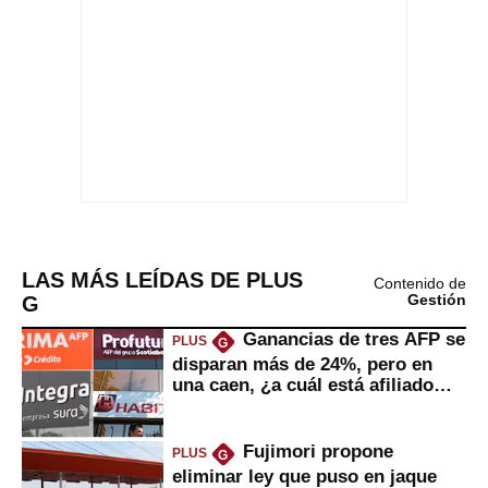
LAS MÁS LEÍDAS DE PLUS
Contenido de
G
Gestión
Ganancias de tres AFP se
PLUS
G
disparan más de 24%, pero en
una caen, ¿a cuál está afiliado
usted?
Fujimori propone
PLUS
G
eliminar ley que puso en jaque