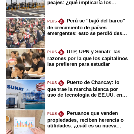
peajes: ¿qué implicaría los
usuarios?
Perú se “bajó del barco”
PLUS
G
de crecimiento de países
emergentes: esto se perdió desde
2022
UTP, UPN y Senati: las
PLUS
G
razones por la que los capitalinos
las prefieren para estudiar
Puerto de Chancay: lo
PLUS
G
que trae la marcha blanca por
uso de tecnología de EE.UU. en
mercancías
Peruanos que venden
PLUS
G
propiedades, reciben herencia o
utilidades: ¿cuál es su nueva
inversión clave?