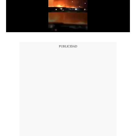
Notas Contratadas
Podcast
Gestión TV
Videos
Fotogalerías
gestion.pe
¿quiénes
Somos?
Términos
Y
Condiciones
Política
De
Privacidad