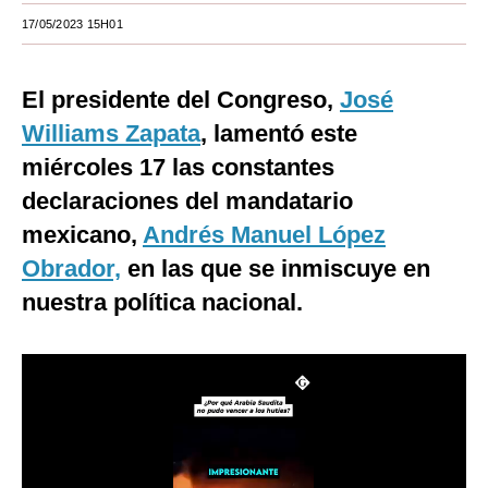
17/05/2023 15H01
Moda
Estilos
El presidente del Congreso,
José
Mundo
Williams Zapata
, lamentó este
miércoles 17 las constantes
EEUU
declaraciones del mandatario
México
mexicano,
Andrés Manuel López
España
Obrador,
en las que se inmiscuye en
Internacional
nuestra política nacional.
Tecnología
Club del Suscriptor
Mix
G de Gestión