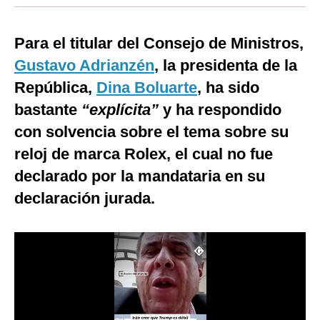
Moda
Para el titular del Consejo de Ministros,
Estilos
Gustavo Adrianzén
, la presidenta de la
Mundo
República,
Dina Boluarte
, ha sido
bastante
EEUU
“explícita”
y ha respondido
con solvencia sobre el tema sobre su
México
reloj de marca Rolex, el cual no fue
España
declarado por la mandataria en su
Internacional
declaración jurada.
Tecnología
Club del Suscriptor
Mix
G de Gestión