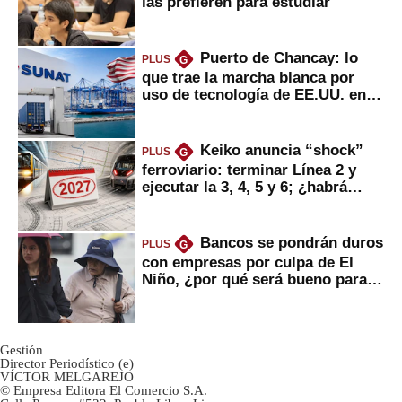
las prefieren para estudiar
Puerto de Chancay: lo
PLUS
G
que trae la marcha blanca por
uso de tecnología de EE.UU. en
mercancías
Keiko anuncia “shock”
PLUS
G
ferroviario: terminar Línea 2 y
ejecutar la 3, 4, 5 y 6; ¿habrá
avances?
Bancos se pondrán duros
PLUS
G
con empresas por culpa de El
Niño, ¿por qué será bueno para
ahorristas?
Gestión
Director Periodístico (e)
VÍCTOR MELGAREJO
© Empresa Editora El Comercio S.A.