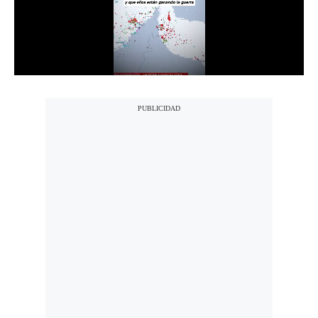
Notas Contratadas
Podcast
Gestión TV
Videos
Fotogalerías
gestion.pe
¿quiénes
Somos?
Términos
Y
Condiciones
Política
De
Privacidad