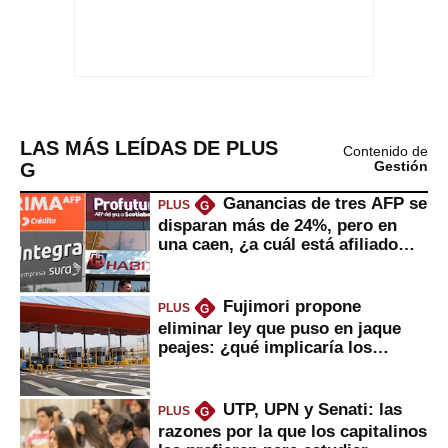
LAS MÁS LEÍDAS DE PLUS
Contenido de
G
Gestión
Ganancias de tres AFP se
PLUS
G
disparan más de 24%, pero en
una caen, ¿a cuál está afiliado
usted?
Fujimori propone
PLUS
G
eliminar ley que puso en jaque
peajes: ¿qué implicaría los
usuarios?
UTP, UPN y Senati: las
PLUS
G
razones por la que los capitalinos