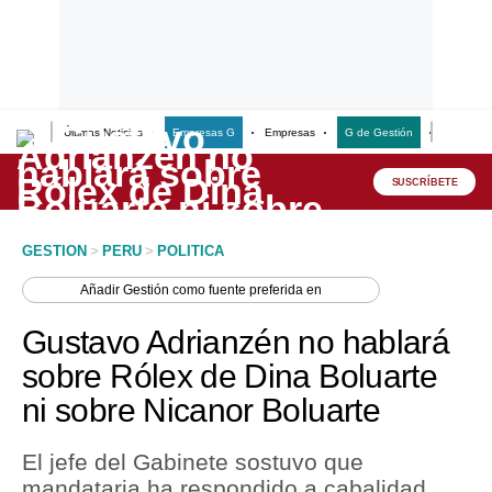
Últimas Noticias
Empresas G
Empresas
G de Gestión
Finanzas
Lo último
Peru Quiosco
SUSCRÍBETE
Portada
GESTION
>
PERU
>
POLITICA
Empresas
Añadir
Gestión
como fuente preferida en
Management & Empleo
Gustavo Adrianzén no hablará
Economía
sobre Rólex de Dina Boluarte
ni sobre Nicanor Boluarte
Mercados
Perú
El jefe del Gabinete sostuvo que
mandataria ha respondido a cabalidad
Política