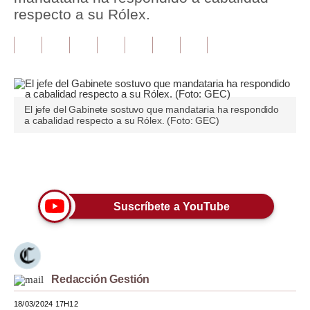
respecto a su Rólex.
Tu Dinero
Finanzas Personales
Inmobiliarias
Plus G
El jefe del Gabinete sostuvo que mandataria ha respondido
a cabalidad respecto a su Rólex. (Foto: GEC)
Opinión
Editorial
Únete a nuestro canal
Pregunta de hoy
Suscríbete a YouTube
Blogs
Tendencias
Lujo
Redacción Gestión
Viajes
18/03/2024 17H12