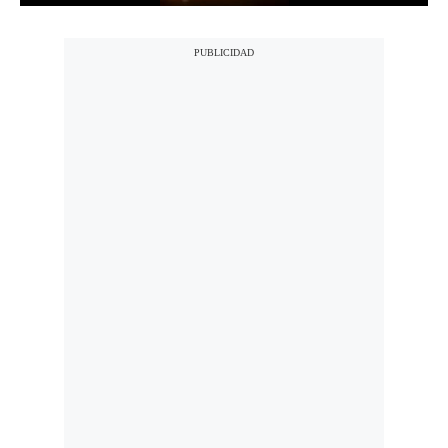
Notas Contratadas
Podcast
Gestión TV
Videos
Fotogalerías
gestion.pe
¿quiénes
Somos?
Términos
Y
Condiciones
Política
De
Privacidad