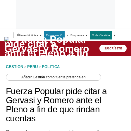
Últimas Noticias
Empresas G
Empresas
G de Gestión
Finanzas
Lo último
Peru Quiosco
SUSCRÍBETE
Portada
GESTION
>
PERU
>
POLITICA
Empresas
Añadir
Gestión
como fuente preferida en
Management & Empleo
Fuerza Popular pide citar a
Economía
Gervasi y Romero ante el
Pleno a fin de que rindan
Mercados
cuentas
Perú
Política