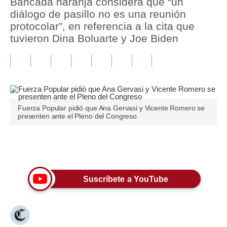
Bancada naranja considera que “un
diálogo de pasillo no es una reunión
Tu Dinero
protocolar”, en referencia a la cita que
tuvieron Dina Boluarte y Joe Biden
Finanzas Personales
Inmobiliarias
Plus G
Opinión
Fuerza Popular pidió que Ana Gervasi y Vicente Romero se
presenten ante el Pleno del Congreso
Editorial
Pregunta de hoy
Únete a nuestro canal
Blogs
Suscríbete a YouTube
Tendencias
Lujo
Viajes