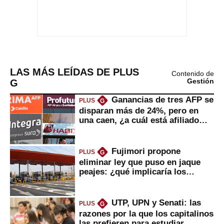
LAS MÁS LEÍDAS DE PLUS
Contenido de
G
Gestión
Ganancias de tres AFP se
PLUS
G
disparan más de 24%, pero en
una caen, ¿a cuál está afiliado
usted?
Fujimori propone
PLUS
G
eliminar ley que puso en jaque
peajes: ¿qué implicaría los
usuarios?
UTP, UPN y Senati: las
PLUS
G
razones por la que los capitalinos
las prefieren para estudiar