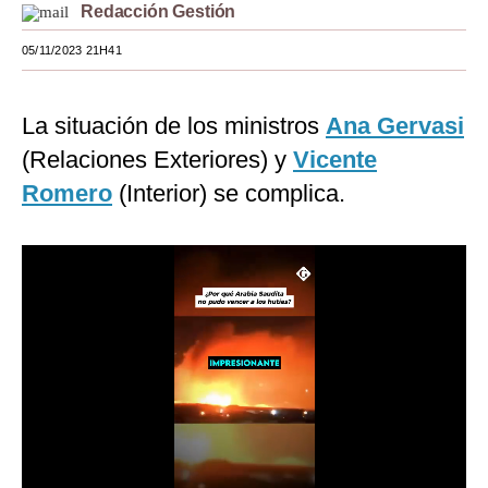
Redacción Gestión
Moda
05/11/2023 21H41
Estilos
Mundo
La situación de los ministros
Ana Gervasi
(Relaciones Exteriores) y
Vicente
EEUU
Romero
(Interior) se complica.
México
España
Internacional
Tecnología
Club del Suscriptor
Mix
G de Gestión