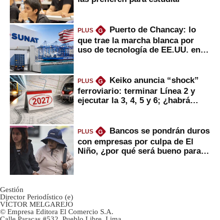
Puerto de Chancay: lo
PLUS
G
que trae la marcha blanca por
uso de tecnología de EE.UU. en
mercancías
Keiko anuncia “shock”
PLUS
G
ferroviario: terminar Línea 2 y
ejecutar la 3, 4, 5 y 6; ¿habrá
avances?
Bancos se pondrán duros
PLUS
G
con empresas por culpa de El
Niño, ¿por qué será bueno para
ahorristas?
Gestión
Director Periodístico (e)
VÍCTOR MELGAREJO
© Empresa Editora El Comercio S.A.
Calle Paracas #532, Pueblo Libre, Lima.