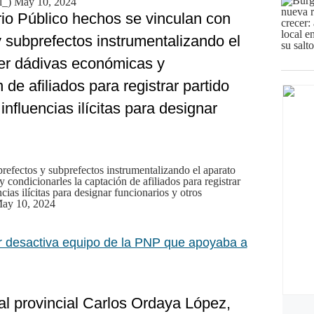
l_)
May 10, 2024
rio Público hechos se vinculan con
 subprefectos instrumentalizando el
ner dádivas económicas y
 de afiliados para registrar partido
nfluencias ilícitas para designar
refectos y subprefectos instrumentalizando el aparato
 condicionarles la captación de afiliados para registrar
cias ilícitas para designar funcionarios y otros
ay 10, 2024
r desactiva equipo de la PNP que apoyaba a
cal provincial Carlos Ordaya López,