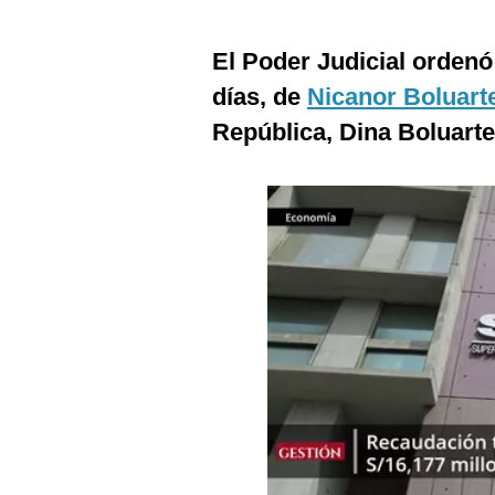
Estilos
El Poder Judicial ordenó 
Mundo
días, de
Nicanor Boluart
EEUU
República, Dina Boluarte
México
España
Internacional
Tecnología
Club del Suscriptor
Mix
G de Gestión
Notas Contratadas