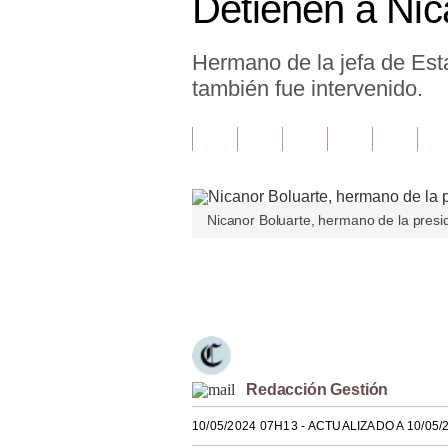
Detienen a Nic
Finanzas Personales
Hermano de la jefa de Es
Inmobiliarias
también fue intervenido.
Plus G
Opinión
Editorial
Nicanor Boluarte, hermano de la presi
Pregunta de hoy
Blogs
Únete a nuestro canal
Tendencias
Lujo
Viajes
Redacción Gestión
10/05/2024 07H13
- ACTUALIZADO A 10/05/
Moda