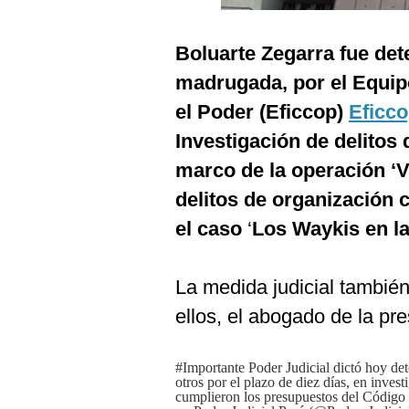
Podcast
Gestión TV
Boluarte Zegarra fue det
madrugada, por el Equip
Videos
el Poder (Eficcop)
Eficc
Fotogalerías
Investigación de delitos 
marco de la operación ‘Va
delitos de organización c
gestion.pe
el caso
‘
Los Waykis en l
¿quiénes
Somos?
Términos
La medida judicial también
Y
Condiciones
ellos, el abogado de la p
Política
De
Privacidad
#Importante
Poder Judicial dictó hoy de
otros por el plazo de diez días, en inves
cumplieron los presupuestos del Código
Politica