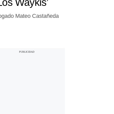
‘Los Waykis’
abogado Mateo Castañeda