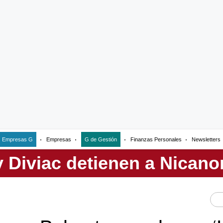
Empresas G
Empresas
G de Gestión
Finanzas Personales
Newsletters