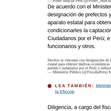
— Poder Judicial Perú (@Poder_Judicia
De
Cookies
De acuerdo con el Ministe
Preguntas
designación de prefectos y
Frecuentes
aparato estatal para obte
condicionarles la captación
Ciudadanos por el Perú; e i
funcionarios y otros.
Hechos se vinculan con designación de p
estatal para obtener dádivas económicas y
partido Ciudadanos por el Perú; e influen
— Ministerio Público (@FiscaliaPeru)
M
LEA TAMBIÉN:
Mininte
la Eficcop
Diligencia, a cargo del fis