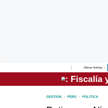
Lo último
Peru Quiosco
Portada
Empresas
Management & Empleo
Economía
Últimas Noticias
Mercados
Perú
Política
GESTION
>
PERU
>
POLITICA
Tu Dinero