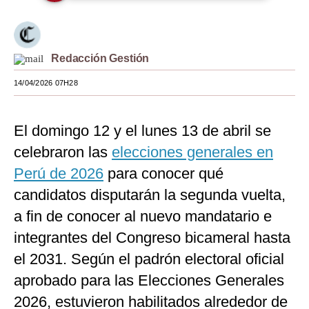
Moda
Estilos
Redacción Gestión
Mundo
14/04/2026 07H28
EEUU
El domingo 12 y el lunes 13 de abril se
México
celebraron las
elecciones generales en
España
Perú de 2026
para conocer qué
Internacional
candidatos disputarán la segunda vuelta,
a fin de conocer al nuevo mandatario e
Tecnología
integrantes del Congreso bicameral hasta
Club del Suscriptor
el 2031. Según el padrón electoral oficial
Mix
aprobado para las Elecciones Generales
G de Gestión
2026, estuvieron habilitados alrededor de