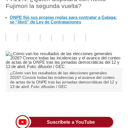
Fujimori la segunda vuelta?
Tu Dinero
ONPE fijó sus propias reglas para contratar a Galaga:
se “libró” de Ley de Contrataciones
Finanzas Personales
Inmobiliarias
Plus G
Opinión
Editorial
¿Cómo van los resultados de las elecciones generales
2026? Conoce todas las incidencias y el avance del conteo
Pregunta de hoy
de actas de la ONPE tras las jornadas democráticas del 12 y
13 de abril. Foto: difusión / GEC
Blogs
Tendencias
Únete a nuestro canal
Lujo
Suscríbete a YouTube
Viajes