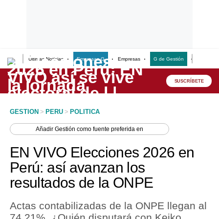
Últimas Noticias
Empresas G
Empresas
G de Gestión
Finanzas
Lo último
Peru Quiosco
SUSCRÍBETE
Portada
GESTION
>
PERU
>
POLITICA
Empresas
Añadir
Gestión
como fuente preferida en
Management & Empleo
EN VIVO Elecciones 2026 en
Economía
Perú: así avanzan los
resultados de la ONPE
Mercados
Perú
Actas contabilizadas de la ONPE llegan al
74.21%. ¿Quién disputará con Keiko
Política