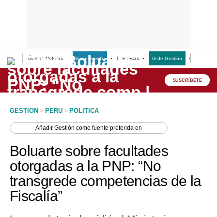
Últimas Noticias
Empresas G
Empresas
G de Gestión
Finanzas
Lo último
Peru Quiosco
SUSCRÍBETE
Portada
GESTION
>
PERU
>
POLITICA
Empresas
Añadir
Gestión
como fuente preferida en
Management & Empleo
Boluarte sobre facultades
Economía
otorgadas a la PNP: “No
transgrede competencias de la
Mercados
Fiscalía”
Perú
Política