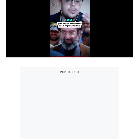
Notas Contratadas
Podcast
Gestión TV
Videos
Fotogalerías
gestion.pe
¿quiénes
Somos?
Términos
Y
Condiciones
Política
De
Privacidad