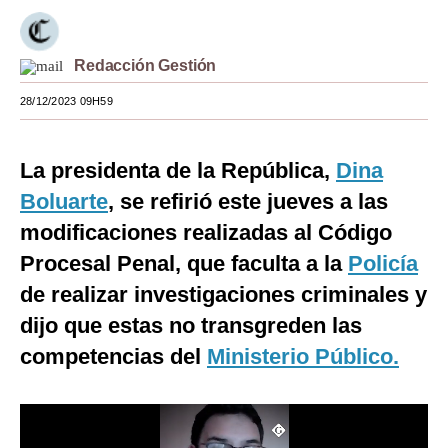
Moda
Redacción Gestión
Estilos
28/12/2023 09H59
Mundo
EEUU
La presidenta de la República,
Dina
México
Boluarte
, se refirió este jueves a las
modificaciones realizadas al Código
España
Procesal Penal, que faculta a la
Policía
Internacional
de realizar investigaciones criminales y
Tecnología
dijo que estas no transgreden las
Club del Suscriptor
competencias del
Ministerio Público.
Mix
G de Gestión