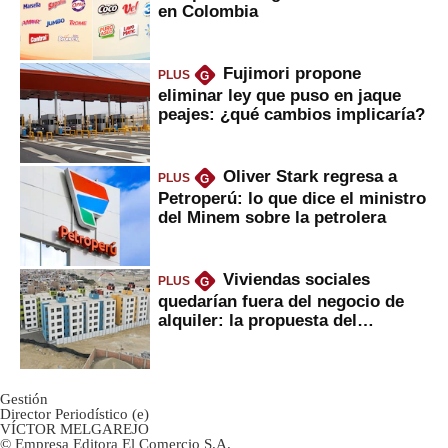
en Colombia
Fujimori propone
PLUS
G
eliminar ley que puso en jaque
peajes: ¿qué cambios implicaría?
Oliver Stark regresa a
PLUS
G
Petroperú: lo que dice el ministro
del Minem sobre la petrolera
Viviendas sociales
PLUS
G
quedarían fuera del negocio de
alquiler: la propuesta del
gobierno
Gestión
Director Periodístico (e)
VÍCTOR MELGAREJO
© Empresa Editora El Comercio S.A.