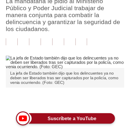
La mandataria le pidió al Ministerio
Público y Poder Judicial trabajar de
Tu Dinero
manera conjunta para combatir la
delincuencia y garantizar la seguridad de
Finanzas Personales
los ciudadanos.
Inmobiliarias
Plus G
Opinión
Editorial
La jefa de Estado también dijo que los delincuentes ya no
deben ser liberados tras ser capturados por la policía, como
Pregunta de hoy
venia ocurriendo. (Foto: GEC)
Blogs
Únete a nuestro canal
Tendencias
Lujo
Suscríbete a YouTube
Viajes