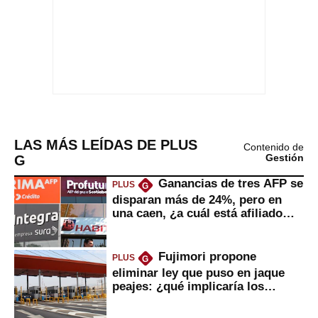
LAS MÁS LEÍDAS DE PLUS
Contenido de
G
Gestión
Ganancias de tres AFP se
PLUS
G
disparan más de 24%, pero en
una caen, ¿a cuál está afiliado
usted?
Fujimori propone
PLUS
G
eliminar ley que puso en jaque
peajes: ¿qué implicaría los
usuarios?