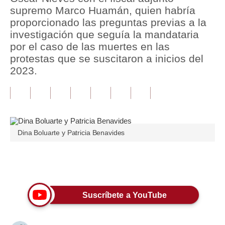
supremo Marco Huamán, quien habría
Tu Dinero
proporcionado las preguntas previas a la
investigación que seguía la mandataria
Finanzas Personales
por el caso de las muertes en las
protestas que se suscitaron a inicios del
Inmobiliarias
2023.
Plus G
Opinión
Editorial
Dina Boluarte y Patricia Benavides
Pregunta de hoy
Blogs
Únete a nuestro canal
Tendencias
Suscríbete a YouTube
Lujo
Viajes