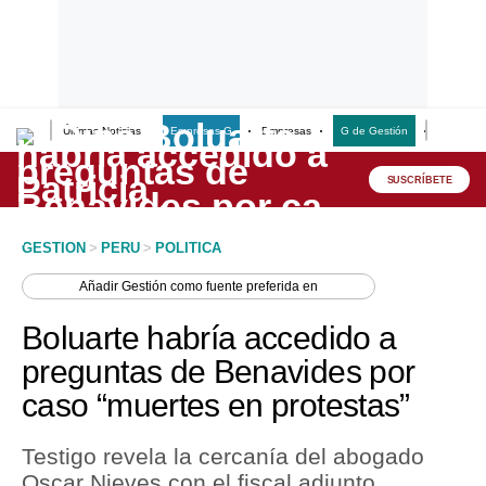
Últimas Noticias
Empresas G
Empresas
G de Gestión
Finanzas
Lo último
Peru Quiosco
SUSCRÍBETE
Portada
GESTION
>
PERU
>
POLITICA
Empresas
Añadir
Gestión
como fuente preferida en
Management & Empleo
Boluarte habría accedido a
Economía
preguntas de Benavides por
caso “muertes en protestas”
Mercados
Perú
Testigo revela la cercanía del abogado
Oscar Nieves con el fiscal adjunto
Política