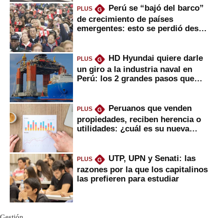
Perú se “bajó del barco”
PLUS
G
de crecimiento de países
emergentes: esto se perdió desde
2022
HD Hyundai quiere darle
PLUS
G
un giro a la industria naval en
Perú: los 2 grandes pasos que
daría
Peruanos que venden
PLUS
G
propiedades, reciben herencia o
utilidades: ¿cuál es su nueva
inversión clave?
UTP, UPN y Senati: las
PLUS
G
razones por la que los capitalinos
las prefieren para estudiar
Gestión