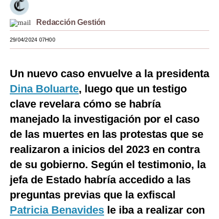
Moda
Redacción Gestión
Estilos
29/04/2024 07H00
Mundo
Un nuevo caso envuelve a la presidenta
EEUU
Dina Boluarte
, luego que un testigo
México
clave revelara cómo se habría
España
manejado la investigación por el caso
Internacional
de las muertes en las protestas que se
realizaron a inicios del 2023 en contra
Tecnología
de su gobierno. Según el testimonio, la
Club del Suscriptor
jefa de Estado habría accedido a las
Mix
preguntas previas que la exfiscal
Patricia Benavides
le iba a realizar con
G de Gestión