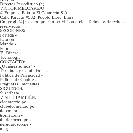
Director Periodístico (e)
VÍCTOR MELGAREJO
© Empresa Editora El Comercio S.A.
Calle Paracas #532, Pueblo Libre, Lima.
Copyright© | Gestion.pe | Grupo El Comercio | Todos los derechos
reservados
SECCIONES:
Portada
-
Economía
-
Mundo
-
Perú
-
Tu Dinero
-
Tecnología
CONTACTO:
¿Quiénes somos?
-
Términos y Condiciones
-
Política de Privacidad
-
Politica de Cookies
-
Preguntas Frecuentes
SÍGUENOS:
Suscríbete
VISITE TAMBIÉN:
elcomercio.pe
-
clubelcomercio.pe
-
depor.com
-
trome.com
-
diariocorreo.pe
-
peruquiosco.pe
-
mag