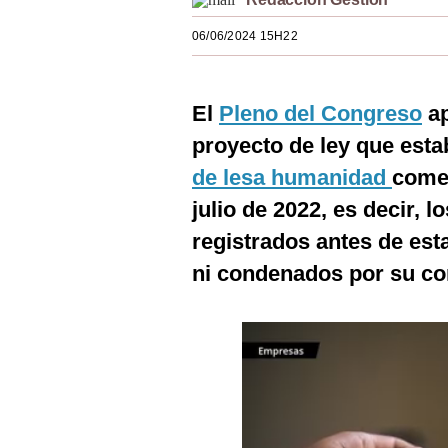
Estilos
06/06/2024 15H22
Mundo
EEUU
El
Pleno del Congreso
ap
México
proyecto de ley que esta
de lesa humanidad
comet
España
julio de 2022, es decir, 
Internacional
registrados antes de est
Tecnología
ni condenados por su co
Club del Suscriptor
Mix
G de Gestión
Notas Contratadas