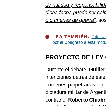
De
de nulidad y responsabilid
Cookies
dicha fecha puede ser cal
Preguntas
Frecuentes
o crímenes de guerra”
,
sos
LEA TAMBIÉN:
Teletra
por el Congreso a esta mod
PROYECTO DE LEY
Durante el debate,
Guille
intenciones detrás de este
crímenes perpetrados por 
dictadura militar de Argen
contrario,
Roberto Chiabr