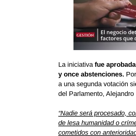
Podcast
Gestión TV
Videos
Fotogalerías
La iniciativa
fue aprobada 
gestion.pe
y once abstenciones.
Por
¿quiénes
Somos?
a una segunda votación sie
del Parlamento, Alejandro
Términos
Y
Condiciones
“Nadie será procesado, co
Política
De
de lesa humanidad o crím
Privacidad
cometidos con anterioridad
Politica