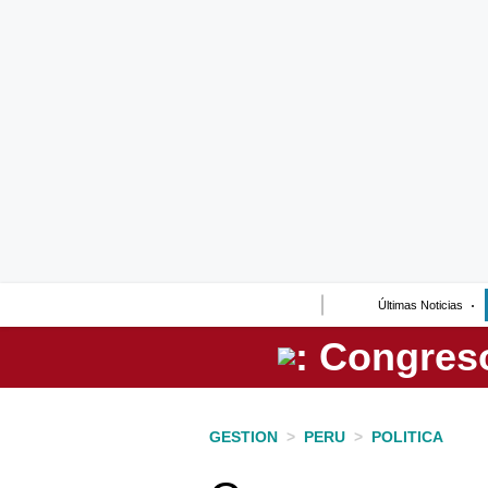
Lo último
Peru Quiosco
Portada
Empresas
Management & Empleo
Economía
Últimas Noticias
Mercados
Perú
Política
GESTION
>
PERU
>
POLITICA
Tu Dinero