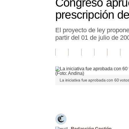
Congreso aprue
Finanzas Personales
prescripción d
Inmobiliarias
El proyecto de ley propon
Plus G
partir del 01 de julio de 2
Opinión
Editorial
Pregunta de hoy
Blogs
La iniciativa fue aprobada con 60 voto
Tendencias
Únete a nuestro canal
Lujo
Viajes
Moda
Redacción Gestión