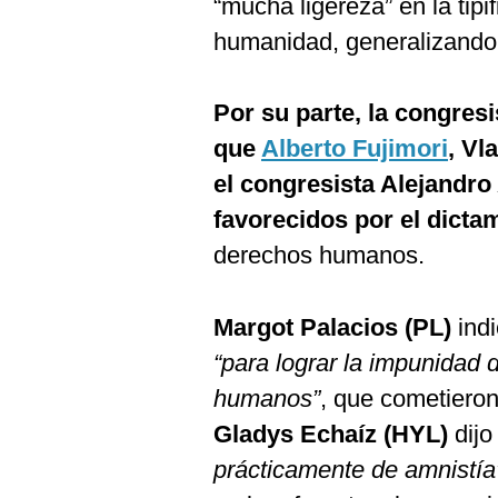
“mucha ligereza” en la tipi
humanidad, generalizando 
Por su parte, la congres
que
Alberto Fujimori
, Vl
el congresista Alejandro
favorecidos por el dicta
derechos humanos.
Margot Palacios (PL)
ind
“para lograr la impunidad 
humanos”
, que cometiero
Gladys Echaíz (HYL)
dijo
prácticamente de amnistía