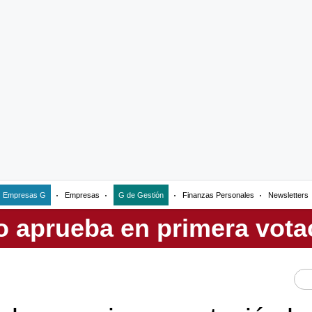
Empresas G
Empresas
G de Gestión
Finanzas Personales
Newsletters