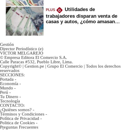
Utilidades de
PLUS
G
trabajadores disparan venta de
casas y autos, ¿cómo amasan
tanta liquidez?
Gestión
Director Periodístico (e)
VÍCTOR MELGAREJO
© Empresa Editora El Comercio S.A.
Calle Paracas #532, Pueblo Libre, Lima.
Copyright© | Gestion.pe | Grupo El Comercio | Todos los derechos
reservados
SECCIONES:
Portada
-
Economía
-
Mundo
-
Perú
-
Tu Dinero
-
Tecnología
CONTACTO:
¿Quiénes somos?
-
Términos y Condiciones
-
Política de Privacidad
-
Politica de Cookies
-
Preguntas Frecuentes