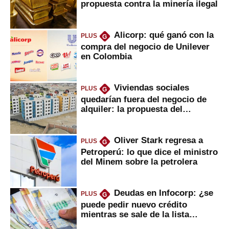
propuesta contra la minería ilegal
Alicorp: qué ganó con la
PLUS
G
compra del negocio de Unilever
en Colombia
Viviendas sociales
PLUS
G
quedarían fuera del negocio de
alquiler: la propuesta del
gobierno
Oliver Stark regresa a
PLUS
G
Petroperú: lo que dice el ministro
del Minem sobre la petrolera
Deudas en Infocorp: ¿se
PLUS
G
puede pedir nuevo crédito
mientras se sale de la lista
negra?