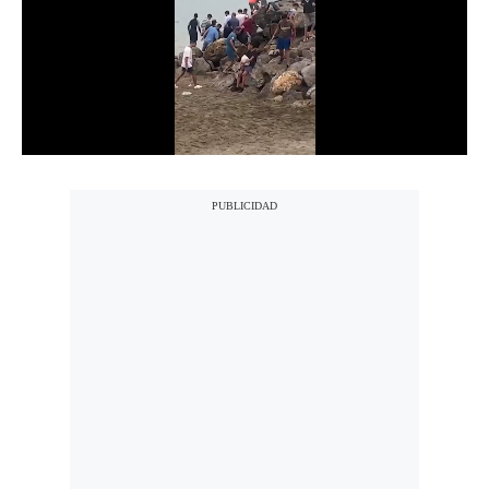
Notas Contratadas
Podcast
Gestión TV
Videos
Fotogalerías
gestion.pe
¿quiénes
Somos?
Términos
Y
Condiciones
Política
De
Privacidad