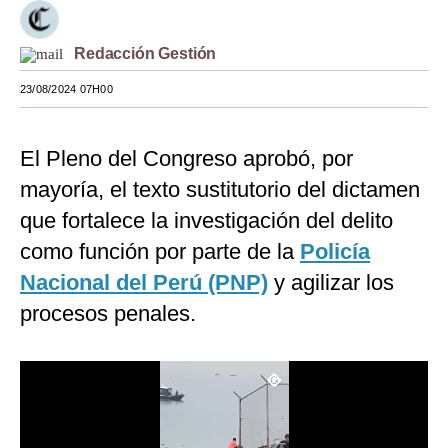
Moda
Redacción Gestión
Estilos
23/08/2024 07H00
Mundo
EEUU
El Pleno del Congreso aprobó, por
mayoría, el texto sustitutorio del dictamen
México
que fortalece la investigación del delito
España
como función por parte de la
Policía
Internacional
Nacional del Perú (PNP)
y agilizar los
procesos penales.
Tecnología
Club del Suscriptor
Mix
G de Gestión