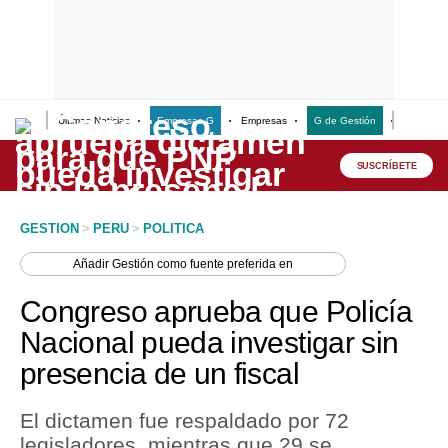
Últimas Noticias
Empresas G
Empresas
G de Gestión
Finanzas
Lo último
Peru Quiosco
SUSCRÍBETE
Portada
GESTION
>
PERU
>
POLITICA
Empresas
Añadir
Gestión
como fuente preferida en
Management & Empleo
Congreso aprueba que Policía
Economía
Nacional pueda investigar sin
presencia de un fiscal
Mercados
Perú
El dictamen fue respaldado por 72
legisladores, mientras que 29 se
Política