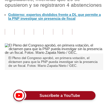
opusieron y se registraron 4 abstenciones
Tu Dinero
Gobierno: expertos divididos frente a DL que permite a
la PNP investigar sin presencia de fiscal
Finanzas Personales
Inmobiliarias
Plus G
Opinión
Editorial
El Pleno del Congreso aprobó, en primera votación, el
dictamen para que la PNP pueda investigar sin la presencia
de un fiscal. Fotos: Mario Zapata Nieto / GEC.
Pregunta de hoy
Blogs
Únete a nuestro canal
Tendencias
Suscríbete a YouTube
Lujo
Viajes