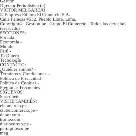
Gestión
Director Periodístico (e)
VÍCTOR MELGAREJO
© Empresa Editora El Comercio S.A.
Calle Paracas #532, Pueblo Libre, Lima.
Copyright© | Gestion.pe | Grupo El Comercio | Todos los derechos
reservados
SECCIONES:
Portada
-
Economía
-
Mundo
-
Perú
-
Tu Dinero
-
Tecnología
CONTACTO:
¿Quiénes somos?
-
Términos y Condiciones
-
Política de Privacidad
-
Politica de Cookies
-
Preguntas Frecuentes
SÍGUENOS:
Suscríbete
VISITE TAMBIÉN:
elcomercio.pe
-
clubelcomercio.pe
-
depor.com
-
trome.com
-
diariocorreo.pe
-
peruquiosco.pe
-
mag