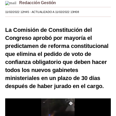
Redacción Gestión
Moda
11/02/2022 12H45
- ACTUALIZADO A 11/02/2022 13H08
Estilos
Mundo
La Comisión de Constitución del
Congreso aprobó por mayoría el
EEUU
predictamen de reforma constitucional
México
que elimina el pedido de voto de
España
confianza obligatorio que deben hacer
todos los nuevos gabinetes
Internacional
ministeriales en un plazo de 30 días
Tecnología
después de haber jurado en el cargo.
Club del Suscriptor
Mix
G de Gestión