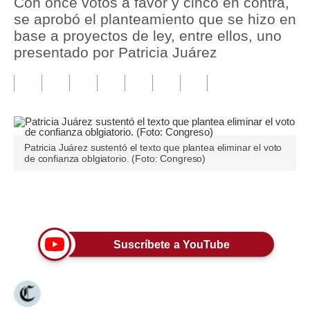
Con once votos a favor y cinco en contra,
se aprobó el planteamiento que se hizo en
Tu Dinero
base a proyectos de ley, entre ellos, uno
presentado por Patricia Juárez
Finanzas Personales
Inmobiliarias
Plus G
Opinión
Patricia Juárez sustentó el texto que plantea eliminar el voto
de confianza oblgiatorio. (Foto: Congreso)
Editorial
Pregunta de hoy
Únete a nuestro canal
Blogs
Suscríbete a YouTube
Tendencias
Lujo
Viajes