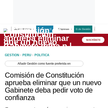
Últimas Noticias
Empresas G
Empresas
G de Gestión
Finanzas
Lo último
Peru Quiosco
SUSCRÍBETE
Portada
GESTION
>
PERU
>
POLITICA
Empresas
Añadir
Gestión
como fuente preferida en
Management & Empleo
Comisión de Constitución
Economía
aprueba eliminar que un nuevo
Gabinete deba pedir voto de
Mercados
confianza
Perú
Política