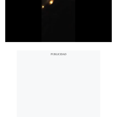
Notas Contratadas
Podcast
Gestión TV
Videos
Fotogalerías
gestion.pe
¿quiénes
Somos?
Términos
Y
Condiciones
Política
De
Privacidad