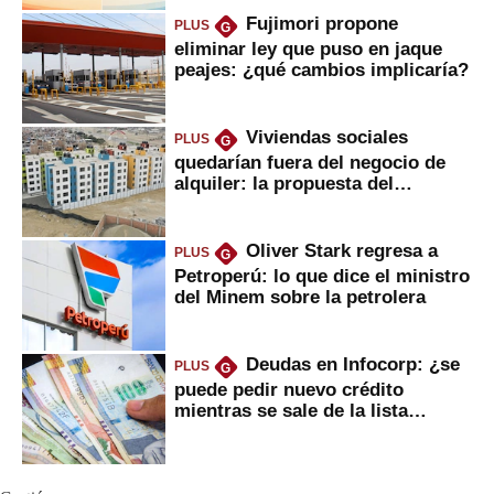
Fujimori propone
PLUS
G
eliminar ley que puso en jaque
peajes: ¿qué cambios implicaría?
Viviendas sociales
PLUS
G
quedarían fuera del negocio de
alquiler: la propuesta del
gobierno
Oliver Stark regresa a
PLUS
G
Petroperú: lo que dice el ministro
del Minem sobre la petrolera
Deudas en Infocorp: ¿se
PLUS
G
puede pedir nuevo crédito
mientras se sale de la lista
negra?