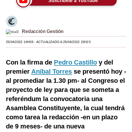
Suscríbete a YouTube
Moda
Estilos
Redacción Gestión
Mundo
25/04/2022 14H08
- ACTUALIZADO A 25/04/2022 15H23
EEUU
México
Con la firma de
Pedro Castillo
y del
España
premier
Aníbal Torres
se presentó hoy -
al promediar la 1.30 pm- al Congreso el
Internacional
proyecto de ley para que se someta a
Tecnología
referéndum la convocatoria una
Club del Suscriptor
Asamblea Constituyente, la cual tendrá
Mix
como tarea la redacción -en un plazo
de 9 meses- de una nueva
G de Gestión