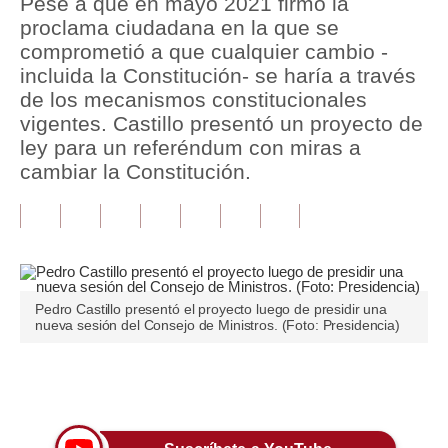
Pese a que en mayo 2021 firmó la
proclama ciudadana en la que se
Tu Dinero
comprometió a que cualquier cambio -
incluida la Constitución- se haría a través
Finanzas Personales
de los mecanismos constitucionales
Inmobiliarias
vigentes. Castillo presentó un proyecto de
ley para un referéndum con miras a
Plus G
cambiar la Constitución.
Opinión
Editorial
Pregunta de hoy
Pedro Castillo presentó el proyecto luego de presidir una
Blogs
nueva sesión del Consejo de Ministros. (Foto: Presidencia)
Tendencias
Únete a nuestro canal
Lujo
Viajes