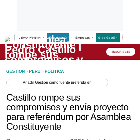
Últimas Noticias
Empresas G
Empresas
G de Gestión
Finanzas
Lo último
Peru Quiosco
SUSCRÍBETE
Portada
GESTION
>
PERU
>
POLITICA
Empresas
Añadir
Gestión
como fuente preferida en
Management & Empleo
Castillo rompe sus
Economía
compromisos y envía proyecto
para referéndum por Asamblea
Mercados
Constituyente
Perú
Política