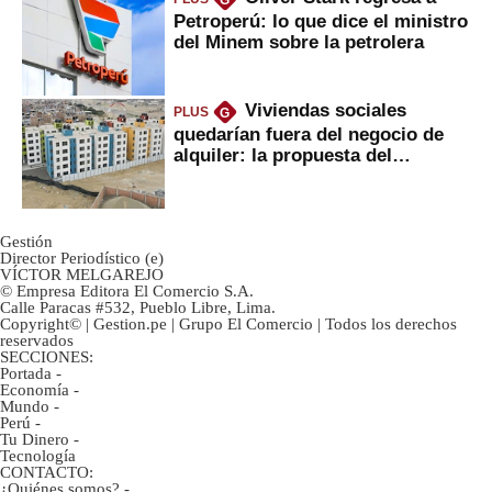
G
Petroperú: lo que dice el ministro
del Minem sobre la petrolera
Viviendas sociales
PLUS
G
quedarían fuera del negocio de
alquiler: la propuesta del
gobierno
Gestión
Director Periodístico (e)
VÍCTOR MELGAREJO
© Empresa Editora El Comercio S.A.
Calle Paracas #532, Pueblo Libre, Lima.
Copyright© | Gestion.pe | Grupo El Comercio | Todos los derechos
reservados
SECCIONES:
Portada
-
Economía
-
Mundo
-
Perú
-
Tu Dinero
-
Tecnología
CONTACTO:
¿Quiénes somos?
-