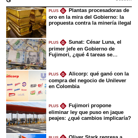
G
Plantas procesadoras de
PLUS
G
oro en la mira del Gobierno: la
propuesta contra la minería ilegal
Sunat: César Luna, el
PLUS
G
primer jefe en Gobierno de
Fujimori, ¿qué 4 tareas se
marcan urgentes?
Alicorp: qué ganó con la
PLUS
G
compra del negocio de Unilever
en Colombia
Fujimori propone
PLUS
G
eliminar ley que puso en jaque
peajes: ¿qué cambios implicaría?
Oliver Stark regresa a
PLUS