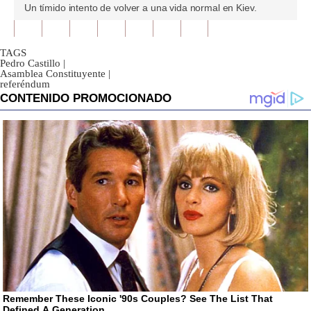
0
Un tímido intento de volver a una vida normal en Kiev.
seconds
of
1
minute,
TAGS
51
Pedro Castillo
|
seconds
Asamblea Constituyente
|
referéndum