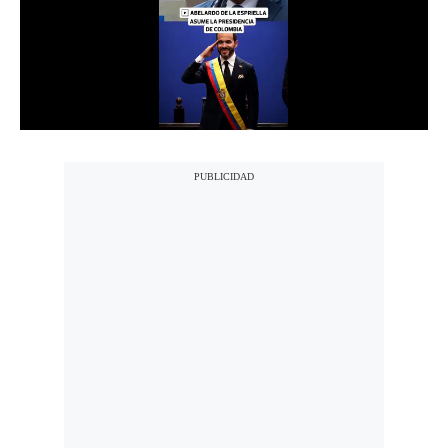
Notas Contratadas
Podcast
Gestión TV
Videos
Fotogalerías
gestion.pe
¿quiénes
Somos?
Términos
Y
Condiciones
Política
De
Privacidad