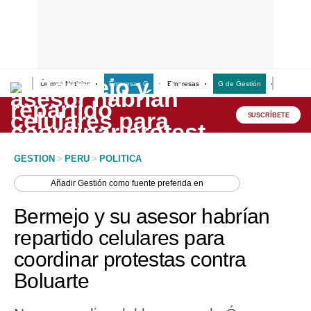
Últimas Noticias
Empresas G
Empresas
G de Gestión
Finanzas
Lo último
Peru Quiosco
SUSCRÍBETE
Portada
GESTION
>
PERU
>
POLITICA
Empresas
Añadir
Gestión
como fuente preferida en
Management & Empleo
Bermejo y su asesor habrían
Economía
repartido celulares para
coordinar protestas contra
Mercados
Boluarte
Perú
Política