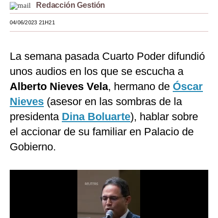
Redacción Gestión
Moda
04/06/2023 21H21
Estilos
Mundo
La semana pasada Cuarto Poder difundió
unos audios en los que se escucha a
EEUU
Alberto Nieves Vela
, hermano de
Óscar
México
Nieves
(asesor en las sombras de la
España
presidenta
Dina Boluarte
), hablar sobre
el accionar de su familiar en Palacio de
Internacional
Gobierno.
Tecnología
Club del Suscriptor
Mix
G de Gestión