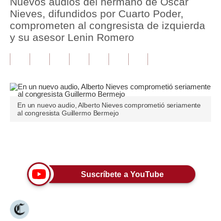
Nuevos audios del hermano de Óscar
Nieves, difundidos por Cuarto Poder,
Tu Dinero
comprometen al congresista de izquierda
y su asesor Lenin Romero
Finanzas Personales
Inmobiliarias
Plus G
Opinión
En un nuevo audio, Alberto Nieves comprometió seriamente
al congresista Guillermo Bermejo
Editorial
Pregunta de hoy
Únete a nuestro canal
Blogs
Suscríbete a YouTube
Tendencias
Lujo
Viajes